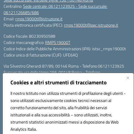
Centralino:
Sede centrale: 06121123925 - Sede succursale:
06121126685/686
Email:
rmps19000t@istruzione.it
Posta elettronica certificata (PEC):
rmps19000t@pec.istruzione.it
Codice fiscale: 80230950588
Codice meccanografico:
RMPS19000T
Codice Indice delle Pubbliche Amministrazioni (IPA): istsc_rmps19000t
Codice unico di fatturazione (CUF): UFE6AQ
Via Silvestro Gherardi 87/89, 00146 Roma - Telefono 06121123925
Succursale: via delle Vigne 156, 00148 Roma - Telefono
06121126685/86
Cookies e altri strumenti di tracciamento
Mail: rmps19000t@istruzione.it - PEC: rmps19000t@pec.istruzione.it
Per contatti con il Dirigente Scolastico, utilizzare esclusivamente
Il nostro Istituto non utilizza strumenti di profilazione degli utenti -
l'indirizzo mail rmps19000t@istruzione.it
sono utilizzati esclusivamente cookies tecnici necessari al
Codice univoco ufficio: UFE6AQ
corretto funzionamento del sito, alla fruibilità dei servizi
Codice meccanografico: RMPS19000T
istituzionali e alla sua accessibilità – sono utilizzati, inoltre,
Codice fiscale: 80230950588
strumenti statistici anonimizzati messi a disposizione da Web
Analytics Italia.
Hosting & Powered by 3D Solution S.r.l.