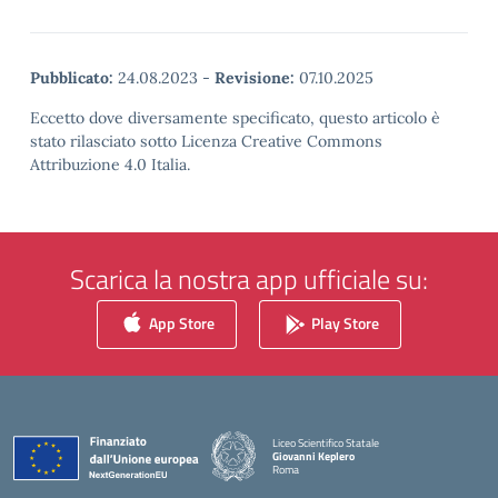
Pubblicato:
24.08.2023
-
Revisione:
07.10.2025
Eccetto dove diversamente specificato, questo articolo è
stato rilasciato sotto Licenza Creative Commons
Attribuzione 4.0 Italia.
Scarica la nostra app ufficiale su:
App Store
Play Store
Liceo Scientifico Statale
Giovanni Keplero
Roma
— Visita la pagina iniziale della scuola