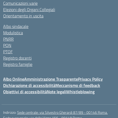
Comunicazioni varie
Elezioni degli Organi Collegiali
Orientamento in uscita
Albo sindacale
Modulistica
PNRR
PON
PTOF
Registro docenti
Registro famiglie
Albo Online
Amministrazione Trasparente
Privacy Policy
Dichiarazione di accessibilità
Meccanismo di feedback
Obiettivi di accessibilità
Note legali
Whistleblowing
Indirizzo:
Sede centrale: via Silvestro Gherardi 87/89 - 00146 Roma.
Sede succursale: via delle Vigne 156 - 00148 Roma