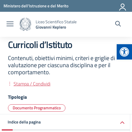
Vai ai contenuti
Vai al menu di navigazione
Vai al footer
Ministero dell'Istruzione e del Merito
Liceo Scientifico Statale
Giovanni Keplero
Curricoli d’Istituto
Apr
Contenuti, obiettivi minimi, criteri e griglie di
valutazione per ciascuna disciplina e per il
comportamento.
Stampa / Condividi
Tipologia
Documento Programmatico
Indice della pagina