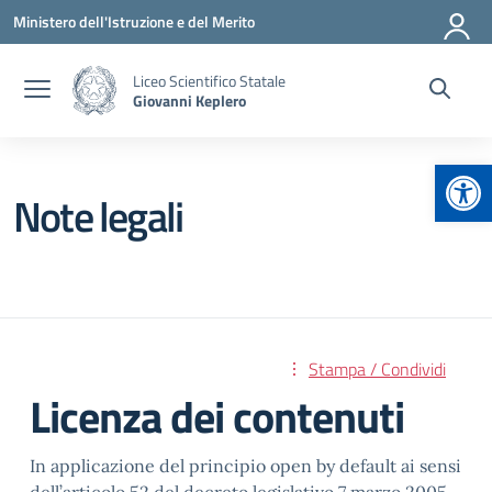
Vai ai contenuti
Vai al menu di navigazione
Vai al footer
Ministero dell'Istruzione e del Merito
Liceo Scientifico Statale
Giovanni Keplero
Apr
Note legali
Stampa / Condividi
Licenza dei contenuti
In applicazione del principio open by default ai sensi