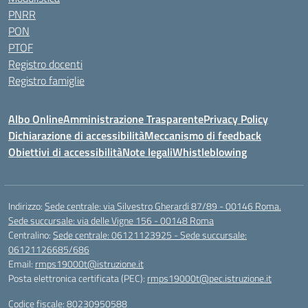
PNRR
PON
PTOF
Registro docenti
Registro famiglie
Albo Online
Amministrazione Trasparente
Privacy Policy
Dichiarazione di accessibilità
Meccanismo di feedback
Obiettivi di accessibilità
Note legali
Whistleblowing
Indirizzo:
Sede centrale: via Silvestro Gherardi 87/89 - 00146 Roma.
Sede succursale: via delle Vigne 156 - 00148 Roma
Centralino:
Sede centrale: 06121123925 - Sede succursale:
06121126685/686
Email:
rmps19000t@istruzione.it
Posta elettronica certificata (PEC):
rmps19000t@pec.istruzione.it
Codice fiscale: 80230950588