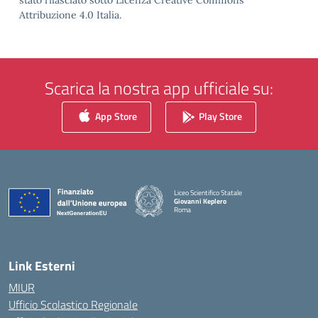
stato rilasciato sotto Licenza Creative Commons
Attribuzione 4.0 Italia.
Scarica la nostra app ufficiale su:
App Store
Play Store
Liceo Scientifico Statale
Giovanni Keplero
Roma
— Visita la pagina iniziale della scuola
Link Esterni
MIUR
Ufficio Scolastico Regionale