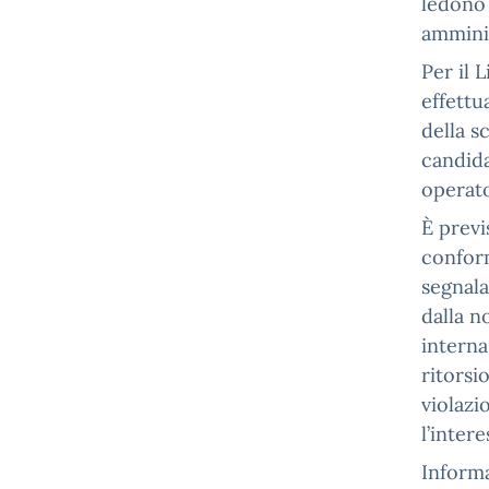
ledono 
ammini
Per il 
effettu
della sc
candida
operato
È previ
conform
segnala
dalla 
interna
ritorsi
violazi
l’inter
Informa