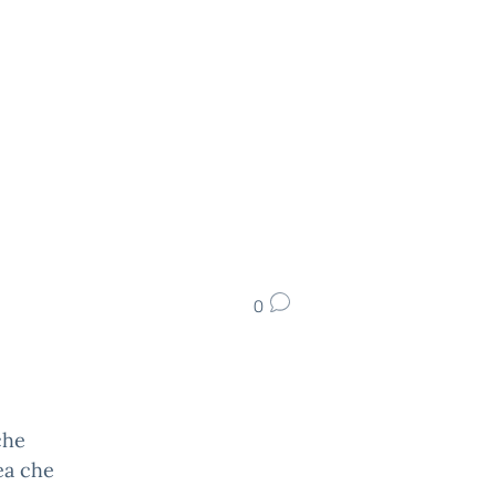
0
che
ea che