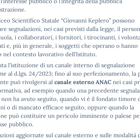
l’interesse pubblico o l’integrità della pubblica
strazione.
Liceo Scientifico Statale “Giovanni Keplero” possono
are segnalazioni, nei casi previsti dalla legge, il perso
uola, i collaboratori, i fornitori, i tirocinanti, i volonta
ti e, più in generale, i soggetti che operano o hanno
 nel contesto lavorativo dell’Istituto.
sta l’istituzione di un canale interno di segnalazione
e al d.lgs. 24/2023; fino al suo perfezionamento, la
nte può rivolgersi al
canale esterno ANAC
nei casi pr
normativa, ad esempio quando una precedente segnal
 non ha avuto seguito, quando vi è il fondato timore 
oni o di mancato efficace seguito, oppure quando la
one può costituire un pericolo imminente o palese pe
esse pubblico.
zioni aggiornate sul canale esterno e sulle modalità 