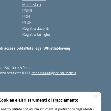
Modulistica
PNRR
PON
PTOF
Registro docenti
Registro famiglie
di accessibilità
Note legali
Whistleblowing
igne 156 - 00148 Roma
nica certificata (PEC):
rmps19000t@pec.istruzione.it
Cookies e altri strumenti di tracciamento
Il nostro Istituto non utilizza strumenti di profilazione degli utenti -