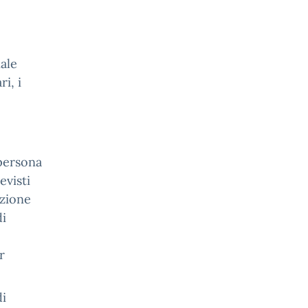
nale
ri, i
 persona
evisti
azione
di
r
di