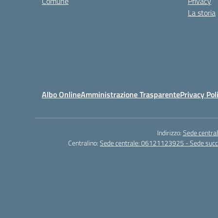
Comune
Privacy
La storia
Albo Online
Amministrazione Trasparente
Privacy Pol
Indirizzo:
Sede central
Centralino:
Sede centrale: 06121123925 - Sede su