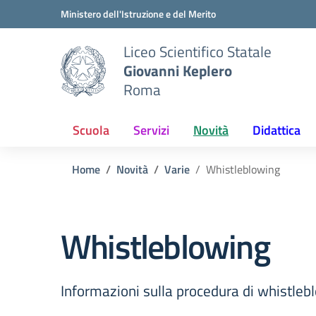
Vai ai contenuti
Vai al menu di navigazione
Vai al footer
Ministero dell'Istruzione e del Merito
Liceo Scientifico Statale
Giovanni Keplero
Roma
Scuola
Servizi
Novità
Didattica
Home
Novità
Varie
Whistleblowing
Whistleblowing
Informazioni sulla procedura di whistlebl