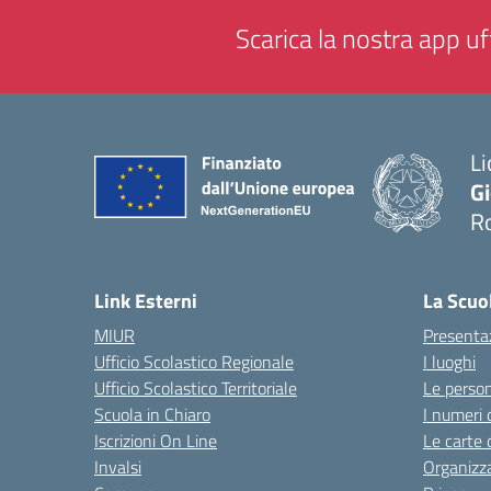
Scarica la nostra app uff
Li
G
R
— 
Link Esterni
La Scuo
MIUR
Presenta
Ufficio Scolastico Regionale
I luoghi
Ufficio Scolastico Territoriale
Le perso
Scuola in Chiaro
I numeri 
Iscrizioni On Line
Le carte 
Invalsi
Organizz