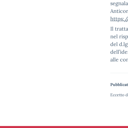
segnala
Antico
https:
Il trat
nel ris
del d.l
dell’ide
alle co
Pubblicat
Eccetto d