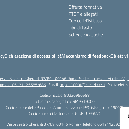
Offerta formativa
PTOF e allegati
Curricoli d’Istituto
Libri di testo
Schede didattiche
icy
Dichiarazione di accessibilità
Meccanismo di feedback
Obiettivi 
e: via Silvestro Gherardi 87/89 - 00146 Roma. Sede succursale: via delle V
ccursale: 06121126685/686
Email:
rmps19000t@istruzione.it
Posta elettro
Codice fiscale: 80230950588
Codice meccanografico:
RMPS19000T
Codice Indice delle Pubbliche Amministrazioni (IPA): istsc_rmps19000t
Codice unico di fatturazione (CUF): UFE6AQ
Via Silvestro Gherardi 87/89, 00146 Roma - Telefono 06121123925