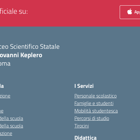
iciale su:
App
ceo Scientifico Statale
iovanni Keplero
oma
Visita la pagina iniziale della scuola
la
I Servizi
zione
Personale scolastico
Famiglie e studenti
ne
Mobilità studentesca
della scuola
Percorsi di studio
della scuola
Tirocini
azione
Didattica