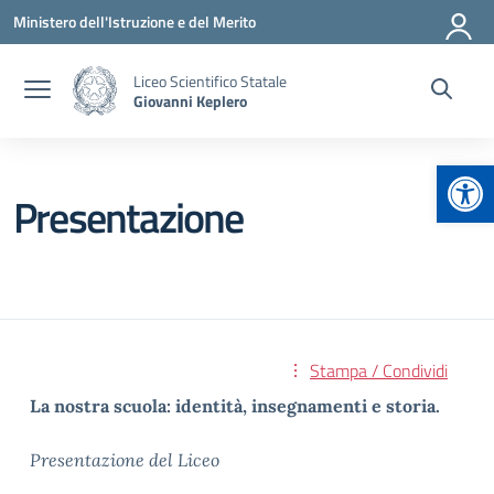
Vai ai contenuti
Vai al menu di navigazione
Vai al footer
Ministero dell'Istruzione e del Merito
Liceo Scientifico Statale
Giovanni Keplero
Apr
Presentazione
Stampa / Condividi
La nostra scuola: identità, insegnamenti e storia.
Presentazione del Liceo