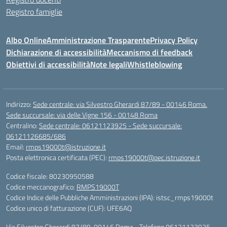
Registro famiglie
Albo Online
Amministrazione Trasparente
Privacy Policy
Dichiarazione di accessibilità
Meccanismo di feedback
Obiettivi di accessibilità
Note legali
Whistleblowing
Indirizzo:
Sede centrale: via Silvestro Gherardi 87/89 - 00146 Roma.
Sede succursale: via delle Vigne 156 - 00148 Roma
Centralino:
Sede centrale: 06121123925 - Sede succursale:
06121126685/686
Email:
rmps19000t@istruzione.it
Posta elettronica certificata (PEC):
rmps19000t@pec.istruzione.it
Codice fiscale: 80230950588
Codice meccanografico:
RMPS19000T
Codice Indice delle Pubbliche Amministrazioni (IPA): istsc_rmps19000t
Codice unico di fatturazione (CUF): UFE6AQ
Via Silvestro Gherardi 87/89, 00146 Roma - Telefono 06121123925