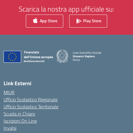
Scarica la nostra app ufficiale su:
App Store
Play Store
Liceo Scientifico Statale
Giovanni Keplero
Roma
— Visita la pagina iniziale della scuola
Link Esterni
MIUR
Ufficio Scolastico Regionale
Ufficio Scolastico Territoriale
Scuola in Chiaro
Iscrizioni On Line
Invalsi