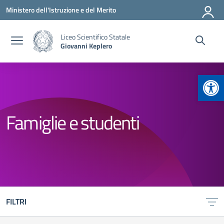
Vai ai contenuti
Vai al menu di navigazione
Vai al footer
Ministero dell'Istruzione e del Merito
Liceo Scientifico Statale
Giovanni Keplero
Apr
Famiglie e studenti
FILTRI