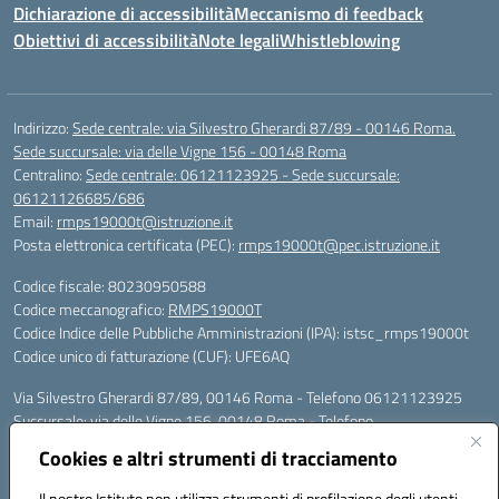
Dichiarazione di accessibilità
Meccanismo di feedback
Obiettivi di accessibilità
Note legali
Whistleblowing
Indirizzo:
Sede centrale: via Silvestro Gherardi 87/89 - 00146 Roma.
Sede succursale: via delle Vigne 156 - 00148 Roma
Centralino:
Sede centrale: 06121123925 - Sede succursale:
06121126685/686
Email:
rmps19000t@istruzione.it
Posta elettronica certificata (PEC):
rmps19000t@pec.istruzione.it
Codice fiscale: 80230950588
Codice meccanografico:
RMPS19000T
Codice Indice delle Pubbliche Amministrazioni (IPA): istsc_rmps19000t
Codice unico di fatturazione (CUF): UFE6AQ
Via Silvestro Gherardi 87/89, 00146 Roma - Telefono 06121123925
Succursale: via delle Vigne 156, 00148 Roma - Telefono
06121126685/86
Cookies e altri strumenti di tracciamento
Mail: rmps19000t@istruzione.it - PEC: rmps19000t@pec.istruzione.it
Per contatti con il Dirigente Scolastico, utilizzare esclusivamente
Il nostro Istituto non utilizza strumenti di profilazione degli utenti -