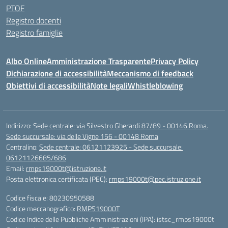
PTOF
Registro docenti
Registro famiglie
Albo Online
Amministrazione Trasparente
Privacy Policy
Dichiarazione di accessibilità
Meccanismo di feedback
Obiettivi di accessibilità
Note legali
Whistleblowing
Indirizzo:
Sede centrale: via Silvestro Gherardi 87/89 - 00146 Roma.
Sede succursale: via delle Vigne 156 - 00148 Roma
Centralino:
Sede centrale: 06121123925 - Sede succursale:
06121126685/686
Email:
rmps19000t@istruzione.it
Posta elettronica certificata (PEC):
rmps19000t@pec.istruzione.it
Codice fiscale: 80230950588
Codice meccanografico:
RMPS19000T
Codice Indice delle Pubbliche Amministrazioni (IPA): istsc_rmps19000t