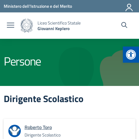
Vai ai contenuti
Vai al menu di navigazione
Vai al footer
Ministero dell'Istruzione e del Merito
Liceo Scientifico Statale
Giovanni Keplero
Apr
Persone
Dirigente Scolastico
Roberto Toro
Dirigente Scolastico