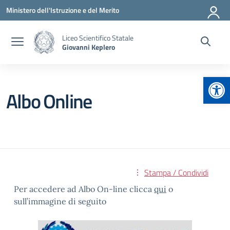
Vai ai contenuti
Vai al menu di navigazione
Vai al footer
Ministero dell'Istruzione e del Merito
Liceo Scientifico Statale
Giovanni Keplero
Apr
Albo Online
Stampa / Condividi
Per accedere ad Albo On-line clicca
qui
o
sull’immagine di seguito