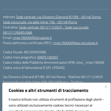
Indirizzo:
Sede centrale: via Silvestro Gherardi 87/89 - 00146 Roma.
Sede succursale: via delle Vigne 156 - 00148 Roma
Centralino:
Sede centrale: 06121123925 - Sede succursale:
06121126685/686
Email:
rmps19000t@istruzione.it
Posta elettronica certificata (PEC):
rmps19000t@pec.istruzione.it
Codice fiscale: 80230950588
Codice meccanografico:
RMPS19000T
Codice Indice delle Pubbliche Amministrazioni (IPA): istsc_rmps19000t
Codice unico di fatturazione (CUF): UFE6AQ
Via Silvestro Gherardi 87/89, 00146 Roma - Telefono 06121123925
Succursale: via delle Vigne 156, 00148 Roma - Telefono
06121126685/86
Cookies e altri strumenti di tracciamento
Mail: rmps19000t@istruzione.it - PEC: rmps19000t@pec.istruzione.it
Per contatti con il Dirigente Scolastico, utilizzare esclusivamente
Il nostro Istituto non utilizza strumenti di profilazione degli utenti -
l'indirizzo mail rmps19000t@istruzione.it
sono utilizzati esclusivamente cookies tecnici necessari al
Codice univoco ufficio: UFE6AQ