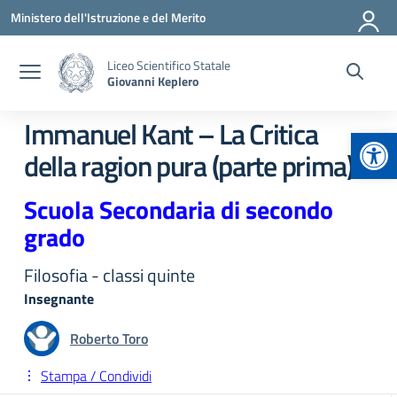
Vai ai contenuti
Vai al menu di navigazione
Vai al footer
Ministero dell'Istruzione e del Merito
Liceo Scientifico Statale
Giovanni Keplero
Immanuel Kant – La Critica
Apr
della ragion pura (parte prima)
Scuola Secondaria di secondo
grado
Filosofia - classi quinte
Insegnante
Roberto Toro
Stampa / Condividi