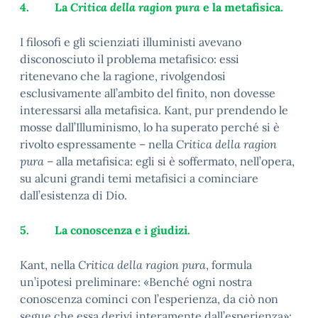
4.
La
Critica della ragion pura
e la metafisica.
I filosofi e gli scienziati illuministi avevano
disconosciuto il problema metafisico: essi
ritenevano che la ragione, rivolgendosi
esclusivamente all’ambito del finito, non dovesse
interessarsi alla metafisica. Kant, pur prendendo le
mosse dall’Illuminismo, lo ha superato perché si è
rivolto espressamente – nella
Critica della ragion
pura
– alla metafisica: egli si è soffermato, nell’opera,
su alcuni grandi temi metafisici a cominciare
dall’esistenza di Dio.
5.
La conoscenza e i giudizi.
Kant, nella
Critica della ragion pura
, formula
un’ipotesi preliminare: «Benché ogni nostra
conoscenza cominci con l’esperienza, da ciò non
segue che essa derivi interamente dall’esperienza»;