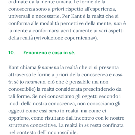
ordinate dalla mente umana. Le forme della
conoscenza sono
a priori
rispetto all’esperienza,
universali e necessarie. Per Kant è la realtà che si
conforma alle modalità percettive della mente,
non
è
la mente a conformarsi acriticamente ai vari aspetti
della realtà («rivoluzione copernicana»).
10.
Fenomeno e cosa in sé.
Kant chiama
fenomeno
la realtà che ci si presenta
attraverso le forme a priori della conoscenza e
cosa
in sé
(o
noumeno
, ciò che è pensabile ma non
conoscibile) la realtà considerata prescindendo da
tali forme. Se noi conoscia­mo gli oggetti secondo i
modi della nostra conoscenza, non conosciamo gli
oggetti come essi
sono
in realtà, ma come ci
appaiono
, come risultano dall’incontro con le nostre
strutture conoscitive. La realtà
in sé
resta confinata
nel contesto dell’inconoscibile.