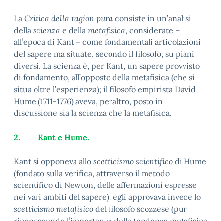
La
Critica della ragion pura
consiste in un’analisi
della
scienza
e della
metafisica
, considerate –
all’epoca di Kant – come fondamentali articolazioni
del sapere ma situate, secondo il filosofo, su piani
diversi. La scienza è, per Kant, un sapere provvisto
di fondamento, all’opposto della metafisica (che si
situa oltre l’esperienza); il filosofo empirista David
Hume (1711-1776) aveva, peraltro, posto in
discussione sia la scienza che la metafisica.
2.
Kant e Hume.
Kant si opponeva allo
scetticismo scientifico
di Hume
(fondato sulla verifica, attraverso il metodo
scientifico di Newton, delle affermazioni espresse
nei vari ambiti del sapere); egli approvava invece lo
scetticismo metafisico
del filosofo scozzese (pur
riconoscendo l’importanza della tendenza metafisica