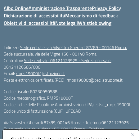
Albo Online
Amministrazione Trasparente
Privacy Policy
Dichiarazione di accessibilità
Meccanismo di feedback
Obiettivi di accessibilità
Note legali
Whistleblowing
Indirizzo:
Sede centrale: via Silvestro Gherardi 87/89 - 00146 Roma.
Sede succursale: via delle Vigne 156 - 00148 Roma
Centralino:
Sede centrale: 06121123925 - Sede succursale:
06121126685/686
Email:
rmps19000t@istruzione.it
Posta elettronica certificata (PEC):
rmps19000t@pec.istruzione.it
Codice fiscale: 80230950588
Codice meccanografico:
RMPS19000T
Codice Indice delle Pubbliche Amministrazioni (IPA): istsc_rmps19000t
Codice unico di fatturazione (CUF): UFE6AQ
Via Silvestro Gherardi 87/89, 00146 Roma - Telefono 06121123925
Succursale: via delle Vigne 156, 00148 Roma - Telefono
06121126685/86