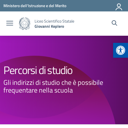
Vai ai contenuti
Vai al menu di navigazione
Vai al footer
Ministero dell'Istruzione e del Merito
Liceo Scientifico Statale
Giovanni Keplero
Apr
Percorsi di studio
Gli indirizzi di studio che è possibile
frequentare nella scuola