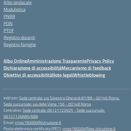
Albo sindacale
Modulistica
PNRR
PON
PTOF
Registro docenti
Registro famiglie
Albo Online
Amministrazione Trasparente
Privacy Policy
Dichiarazione di accessibilità
Meccanismo di feedback
Obiettivi di accessibilità
Note legali
Whistleblowing
Indirizzo:
Sede centrale: via Silvestro Gherardi 87/89 - 00146 Roma.
Sede succursale: via delle Vigne 156 - 00148 Roma
Centralino:
Sede centrale: 06121123925 - Sede succursale:
06121126685/686
Email:
rmps19000t@istruzione.it
Posta elettronica certificata (PEC):
rmps19000t@pec.istruzione.it