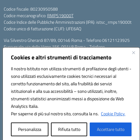
Codice fiscale: 80230950588
Codice meccanografico:
RMPS19000T
Codice Indice delle Pubbliche Amministrazioni (IPA): istsc_rmps19000t
Codice unico di fatturazione (CUF): UFE6AQ
Via Silvestro Gherardi 87/89, 00146 Roma - Telefono 06121123925
Succursale: via delle Vigne 156, 00148 Roma - Telefono
06121126685/86
Cookies e altri strumenti di tracciamento
Mail: rmps19000t@istruzione.it - PEC: rmps19000t@pec.istruzione.it
Per contatti con il Dirigente Scolastico, utilizzare esclusivamente
Il nostro Istituto non utilizza strumenti di profilazione degli utenti -
l'indirizzo mail rmps19000t@istruzione.it
sono utilizzati esclusivamente cookies tecnici necessari al
Codice univoco ufficio: UFE6AQ
corretto funzionamento del sito, alla fruibilità dei servizi
Codice meccanografico: RMPS19000T
istituzionali e alla sua accessibilità – sono utilizzati, inoltre,
Codice fiscale: 80230950588
strumenti statistici anonimizzati messi a disposizione da Web
Analytics Italia.
Hosting & Powered by 3D Solution S.r.l.
Per saperne di più sul nostro sito, consulta la ns.
Cookie Policy.
Concept & Design by Designers Italia
Personalizza
Rifiuta tutto
Accettare tutto