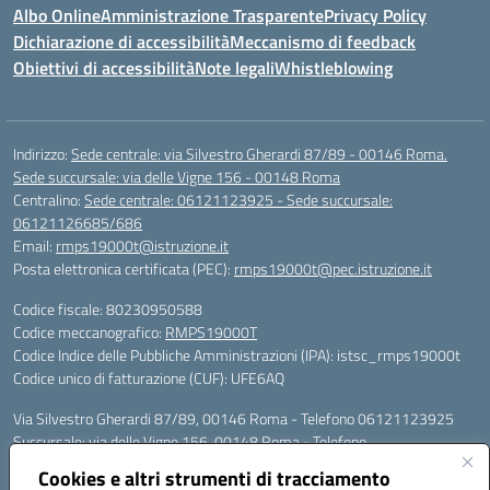
Albo Online
Amministrazione Trasparente
Privacy Policy
Dichiarazione di accessibilità
Meccanismo di feedback
Obiettivi di accessibilità
Note legali
Whistleblowing
Indirizzo:
Sede centrale: via Silvestro Gherardi 87/89 - 00146 Roma.
Sede succursale: via delle Vigne 156 - 00148 Roma
Centralino:
Sede centrale: 06121123925 - Sede succursale:
06121126685/686
Email:
rmps19000t@istruzione.it
Posta elettronica certificata (PEC):
rmps19000t@pec.istruzione.it
Codice fiscale: 80230950588
Codice meccanografico:
RMPS19000T
Codice Indice delle Pubbliche Amministrazioni (IPA): istsc_rmps19000t
Codice unico di fatturazione (CUF): UFE6AQ
Via Silvestro Gherardi 87/89, 00146 Roma - Telefono 06121123925
Succursale: via delle Vigne 156, 00148 Roma - Telefono
06121126685/86
Cookies e altri strumenti di tracciamento
Mail: rmps19000t@istruzione.it - PEC: rmps19000t@pec.istruzione.it