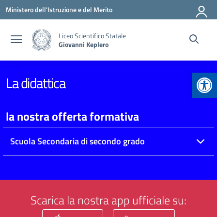
Vai ai contenuti
Vai al menu di navigazione
Vai al footer
Ministero dell'Istruzione e del Merito
Liceo Scientifico Statale
Giovanni Keplero
Apr
La didattica
la nostra offerta formativa
Scuola Secondaria di secondo grado
Scarica la nostra app ufficiale su: