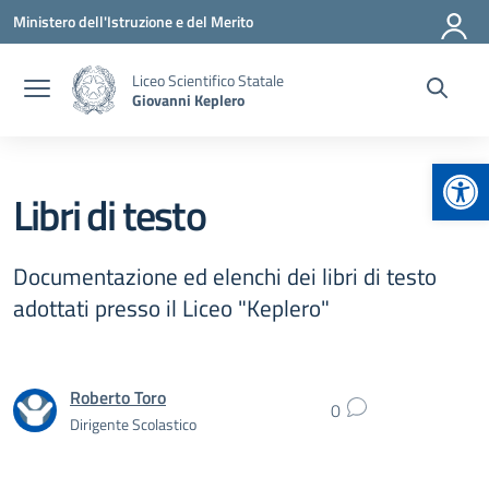
Vai ai contenuti
Vai al menu di navigazione
Vai al footer
Ministero dell'Istruzione e del Merito
Liceo Scientifico Statale
Giovanni Keplero
Apr
Libri di testo
Documentazione ed elenchi dei libri di testo
adottati presso il Liceo "Keplero"
Roberto Toro
0
Dirigente Scolastico