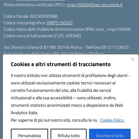
Posta elettronica certificata (PEC):
rmps19000t@pec.istruzione.it
Codice fiscale: 80230950588
Codice meccanografico:
RMPS19000T
Codice Indice delle Pubbliche Amministrazioni (IPA): istsc_rmps19000t
Codice unico di fatturazione (CUF): UFE6AQ
Via Silvestro Gherardi 87/89, 00146 Roma - Telefono 06121123925
Succursale: via delle Vigne 156, 00148 Roma - Telefono
06121126685/86
Cookies e altri strumenti di tracciamento
Mail: rmps19000t@istruzione.it - PEC: rmps19000t@pec.istruzione.it
Per contatti con il Dirigente Scolastico, utilizzare esclusivamente
Il nostro Istituto non utilizza strumenti di profilazione degli utenti -
l'indirizzo mail rmps19000t@istruzione.it
sono utilizzati esclusivamente cookies tecnici necessari al
Codice univoco ufficio: UFE6AQ
corretto funzionamento del sito, alla fruibilità dei servizi
Codice meccanografico: RMPS19000T
istituzionali e alla sua accessibilità – sono utilizzati, inoltre,
Codice fiscale: 80230950588
strumenti statistici anonimizzati messi a disposizione da Web
Analytics Italia.
Hosting & Powered by 3D Solution S.r.l.
Per saperne di più sul nostro sito, consulta la ns.
Cookie Policy.
Concept & Design by Designers Italia
Personalizza
Rifiuta tutto
Accettare tutto