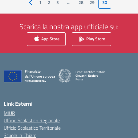
1
2
3
…
28
29
30
Pagina precedente
Scarica la nostra app ufficiale su:
App Store
Play Store
Liceo Scientifico Statale
Giovanni Keplero
Roma
— Visita la pagina iniziale della scuola
Link Esterni
MIUR
Ufficio Scolastico Regionale
Ufficio Scolastico Territoriale
Scuola in Chiaro