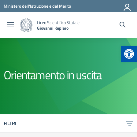
Vai ai contenuti
Vai al menu di navigazione
Vai al footer
Ministero dell'Istruzione e del Merito
Liceo Scientifico Statale
Giovanni Keplero
Apr
Orientamento in uscita
FILTRI