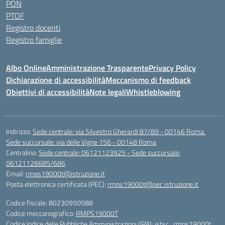
PON
PTOF
Registro docenti
Registro famiglie
Albo Online
Amministrazione Trasparente
Privacy Policy
Dichiarazione di accessibilità
Meccanismo di feedback
Obiettivi di accessibilità
Note legali
Whistleblowing
Indirizzo:
Sede centrale: via Silvestro Gherardi 87/89 - 00146 Roma.
Sede succursale: via delle Vigne 156 - 00148 Roma
Centralino:
Sede centrale: 06121123925 - Sede succursale:
06121126685/686
Email:
rmps19000t@istruzione.it
Posta elettronica certificata (PEC):
rmps19000t@pec.istruzione.it
Codice fiscale: 80230950588
Codice meccanografico:
RMPS19000T
Codice Indice delle Pubbliche Amministrazioni (IPA): istsc_rmps19000t