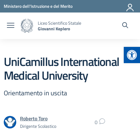
Vai ai contenuti
Vai al menu di navigazione
Vai al footer
Ministero dell'Istruzione e del Merito
Liceo Scientifico Statale
Giovanni Keplero
Apr
UniCamillus International
Medical University
Orientamento in uscita
Roberto Toro
0
Dirigente Scolastico