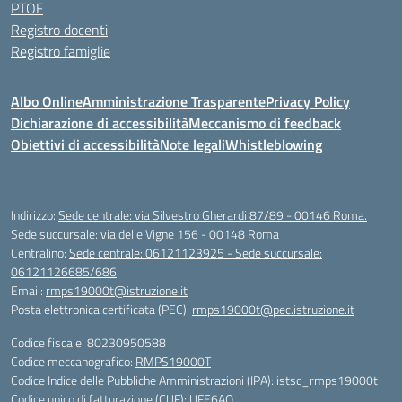
PTOF
Registro docenti
Registro famiglie
Albo Online
Amministrazione Trasparente
Privacy Policy
Dichiarazione di accessibilità
Meccanismo di feedback
Obiettivi di accessibilità
Note legali
Whistleblowing
Indirizzo:
Sede centrale: via Silvestro Gherardi 87/89 - 00146 Roma.
Sede succursale: via delle Vigne 156 - 00148 Roma
Centralino:
Sede centrale: 06121123925 - Sede succursale:
06121126685/686
Email:
rmps19000t@istruzione.it
Posta elettronica certificata (PEC):
rmps19000t@pec.istruzione.it
Codice fiscale: 80230950588
Codice meccanografico:
RMPS19000T
Codice Indice delle Pubbliche Amministrazioni (IPA): istsc_rmps19000t
Codice unico di fatturazione (CUF): UFE6AQ