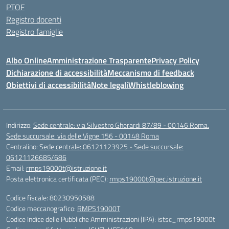
PTOF
Registro docenti
Registro famiglie
Albo Online
Amministrazione Trasparente
Privacy Policy
Dichiarazione di accessibilità
Meccanismo di feedback
Obiettivi di accessibilità
Note legali
Whistleblowing
Indirizzo:
Sede centrale: via Silvestro Gherardi 87/89 - 00146 Roma.
Sede succursale: via delle Vigne 156 - 00148 Roma
Centralino:
Sede centrale: 06121123925 - Sede succursale:
06121126685/686
Email:
rmps19000t@istruzione.it
Posta elettronica certificata (PEC):
rmps19000t@pec.istruzione.it
Codice fiscale: 80230950588
Codice meccanografico:
RMPS19000T
Codice Indice delle Pubbliche Amministrazioni (IPA): istsc_rmps19000t