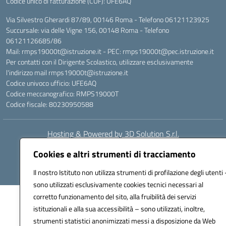
Codice unico di fatturazione (CUF): UFE6AQ
Via Silvestro Gherardi 87/89, 00146 Roma - Telefono 06121123925
Succursale: via delle Vigne 156, 00148 Roma - Telefono
06121126685/86
Mail: rmps19000t@istruzione.it - PEC: rmps19000t@pec.istruzione.it
Per contatti con il Dirigente Scolastico, utilizzare esclusivamente
l'indirizzo mail rmps19000t@istruzione.it
Codice univoco ufficio: UFE6AQ
Codice meccanografico: RMPS19000T
Codice fiscale: 80230950588
Hosting & Powered by 3D Solution S.r.l.
Concept & Design by Designers Italia
Cookies e altri strumenti di tracciamento
Il nostro Istituto non utilizza strumenti di profilazione degli utenti 
sono utilizzati esclusivamente cookies tecnici necessari al
corretto funzionamento del sito, alla fruibilità dei servizi
istituzionali e alla sua accessibilità – sono utilizzati, inoltre,
strumenti statistici anonimizzati messi a disposizione da Web