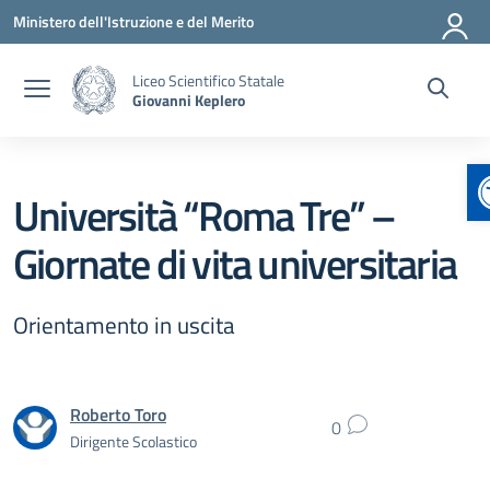
Vai ai contenuti
Vai al menu di navigazione
Vai al footer
Ministero dell'Istruzione e del Merito
Liceo Scientifico Statale
Giovanni Keplero
Università “Roma Tre” –
Giornate di vita universitaria
Orientamento in uscita
Roberto Toro
0
Dirigente Scolastico