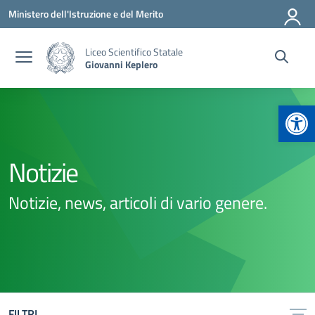
Vai ai contenuti
Vai al menu di navigazione
Vai al footer
Ministero dell'Istruzione e del Merito
Liceo Scientifico Statale
Giovanni Keplero
Apr
Notizie
Notizie, news, articoli di vario genere.
FILTRI