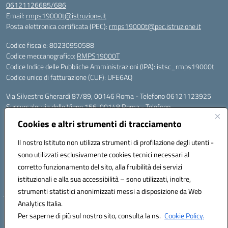
06121126685/686
Email:
rmps19000t@istruzione.it
Posta elettronica certificata (PEC):
rmps19000t@pec.istruzione.it
Codice fiscale: 80230950588
Codice meccanografico:
RMPS19000T
Codice Indice delle Pubbliche Amministrazioni (IPA): istsc_rmps19000t
Codice unico di fatturazione (CUF): UFE6AQ
Via Silvestro Gherardi 87/89, 00146 Roma - Telefono 06121123925
Succursale: via delle Vigne 156, 00148 Roma - Telefono
06121126685/86
Cookies e altri strumenti di tracciamento
Mail: rmps19000t@istruzione.it - PEC: rmps19000t@pec.istruzione.it
Per contatti con il Dirigente Scolastico, utilizzare esclusivamente
Il nostro Istituto non utilizza strumenti di profilazione degli utenti -
l'indirizzo mail rmps19000t@istruzione.it
sono utilizzati esclusivamente cookies tecnici necessari al
Codice univoco ufficio: UFE6AQ
corretto funzionamento del sito, alla fruibilità dei servizi
Codice meccanografico: RMPS19000T
istituzionali e alla sua accessibilità – sono utilizzati, inoltre,
Codice fiscale: 80230950588
strumenti statistici anonimizzati messi a disposizione da Web
Analytics Italia.
Hosting & Powered by 3D Solution S.r.l.
Per saperne di più sul nostro sito, consulta la ns.
Cookie Policy.
Concept & Design by Designers Italia