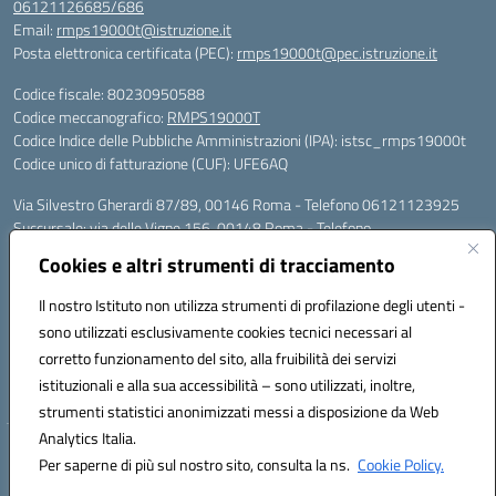
06121126685/686
Email:
rmps19000t@istruzione.it
Posta elettronica certificata (PEC):
rmps19000t@pec.istruzione.it
Codice fiscale: 80230950588
Codice meccanografico:
RMPS19000T
Codice Indice delle Pubbliche Amministrazioni (IPA): istsc_rmps19000t
Codice unico di fatturazione (CUF): UFE6AQ
Via Silvestro Gherardi 87/89, 00146 Roma - Telefono 06121123925
Succursale: via delle Vigne 156, 00148 Roma - Telefono
06121126685/86
Cookies e altri strumenti di tracciamento
Mail: rmps19000t@istruzione.it - PEC: rmps19000t@pec.istruzione.it
Per contatti con il Dirigente Scolastico, utilizzare esclusivamente
Il nostro Istituto non utilizza strumenti di profilazione degli utenti -
l'indirizzo mail rmps19000t@istruzione.it
sono utilizzati esclusivamente cookies tecnici necessari al
Codice univoco ufficio: UFE6AQ
corretto funzionamento del sito, alla fruibilità dei servizi
Codice meccanografico: RMPS19000T
istituzionali e alla sua accessibilità – sono utilizzati, inoltre,
Codice fiscale: 80230950588
strumenti statistici anonimizzati messi a disposizione da Web
Analytics Italia.
Hosting & Powered by 3D Solution S.r.l.
Per saperne di più sul nostro sito, consulta la ns.
Cookie Policy.
Concept & Design by Designers Italia