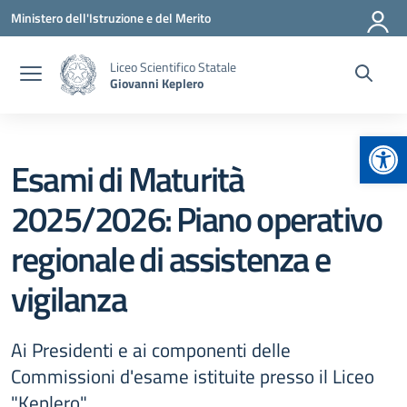
Vai ai contenuti
Vai al menu di navigazione
Vai al footer
Ministero dell'Istruzione e del Merito
Liceo Scientifico Statale
Giovanni Keplero
Apr
Esami di Maturità
2025/2026: Piano operativo
regionale di assistenza e
vigilanza
Ai Presidenti e ai componenti delle
Commissioni d'esame istituite presso il Liceo
"Keplero".