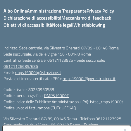
Albo Online
Amministrazione Trasparente
Privacy Policy
Dichiarazione di accessibilità
Meccanismo di feedback
Obiettivi di accessibilità
Note legali
Whistleblowing
Indirizzo:
Sede centrale: via Silvestro Gherardi 87/89 - 00146 Roma.
Sede succursale: via delle Vigne 156 - 00148 Roma
Centralino:
Sede centrale: 06121123925 - Sede succursale:
06121126685/686
Email:
rmps19000t@istruzione.it
Posta elettronica certificata (PEC):
rmps19000t@pec.istruzione.it
Codice fiscale: 80230950588
Codice meccanografico:
RMPS19000T
Codice Indice delle Pubbliche Amministrazioni (IPA): istsc_rmps19000t
Codice unico di fatturazione (CUF): UFE6AQ
Via Silvestro Gherardi 87/89, 00146 Roma - Telefono 06121123925
Succursale: via delle Vigne 156, 00148 Roma - Telefono
06121126685/86