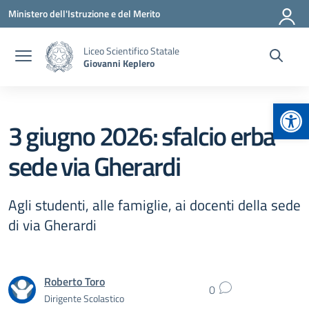
Vai ai contenuti
Vai al menu di navigazione
Vai al footer
Ministero dell'Istruzione e del Merito
Liceo Scientifico Statale
Giovanni Keplero
Apr
3 giugno 2026: sfalcio erba
sede via Gherardi
Agli studenti, alle famiglie, ai docenti della sede
di via Gherardi
Roberto Toro
0
Dirigente Scolastico