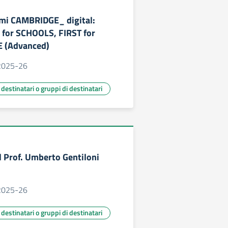
ami CAMBRIDGE_ digital:
for SCHOOLS, FIRST for
 (Advanced)
. 2025-26
ù destinatari o gruppi di destinatari
l Prof. Umberto Gentiloni
. 2025-26
ù destinatari o gruppi di destinatari