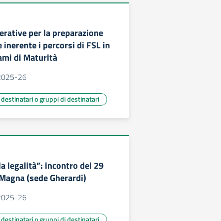
erative per la preparazione
e inerente i percorsi di FSL in
ami di Maturità
. 2025-26
ù destinatari o gruppi di destinatari
a legalità”: incontro del 29
a Magna (sede Gherardi)
. 2025-26
ù destinatari o gruppi di destinatari