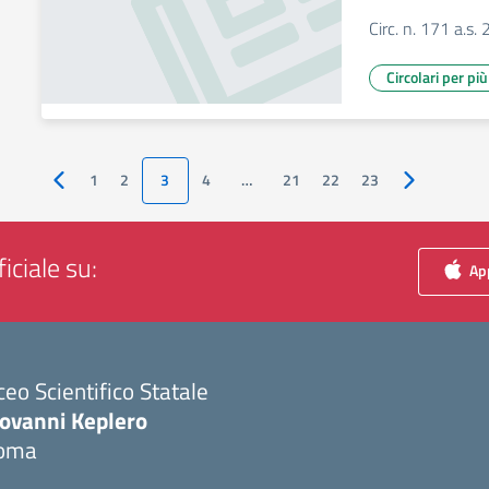
Circ. n. 171 a.s
Circolari per pi
1
2
3
4
…
21
22
23
Pagina precedente
Pagina succ
iciale su:
App
ceo Scientifico Statale
iovanni Keplero
oma
Visita la pagina iniziale della scuola