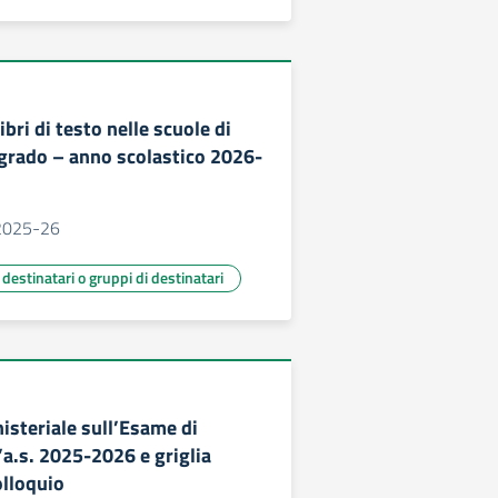
ibri di testo nelle scuole di
 grado – anno scolastico 2026-
. 2025-26
ù destinatari o gruppi di destinatari
isteriale sull’Esame di
’a.s. 2025-2026 e griglia
olloquio