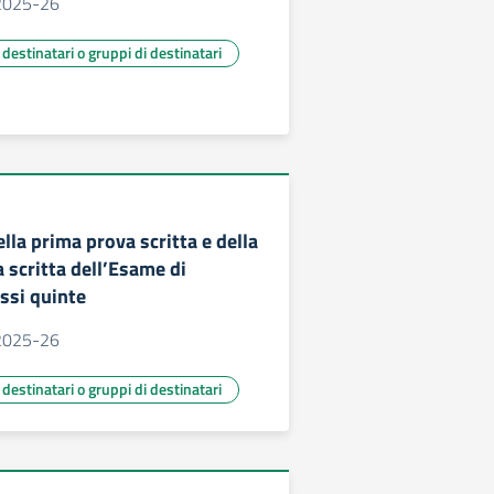
. 2025-26
ù destinatari o gruppi di destinatari
lla prima prova scritta e della
 scritta dell’Esame di
ssi quinte
. 2025-26
ù destinatari o gruppi di destinatari