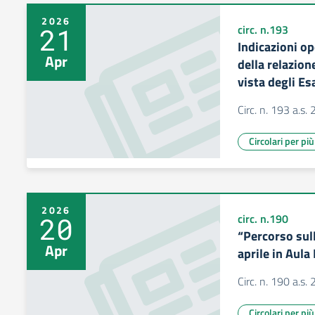
2026
21
circ. n.193
Indicazioni op
Apr
della relazion
vista degli Es
Circ. n. 193 a.s
Circolari per pi
2026
20
circ. n.190
“Percorso sull
Apr
aprile in Aul
Circ. n. 190 a.s
Circolari per pi