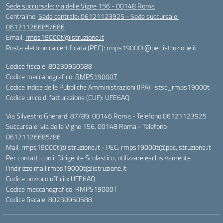
Sede succursale: via delle Vigne 156 - 00148 Roma
Centralino:
Sede centrale: 06121123925 - Sede succursale:
06121126685/686
Email:
rmps19000t@istruzione.it
Posta elettronica certificata (PEC):
rmps19000t@pec.istruzione.it
Codice fiscale: 80230950588
Codice meccanografico:
RMPS19000T
Codice Indice delle Pubbliche Amministrazioni (IPA): istsc_rmps19000t
Codice unico di fatturazione (CUF): UFE6AQ
Via Silvestro Gherardi 87/89, 00146 Roma - Telefono 06121123925
Succursale: via delle Vigne 156, 00148 Roma - Telefono
06121126685/86
Mail: rmps19000t@istruzione.it - PEC: rmps19000t@pec.istruzione.it
Per contatti con il Dirigente Scolastico, utilizzare esclusivamente
l'indirizzo mail rmps19000t@istruzione.it
Codice univoco ufficio: UFE6AQ
Codice meccanografico: RMPS19000T
Codice fiscale: 80230950588