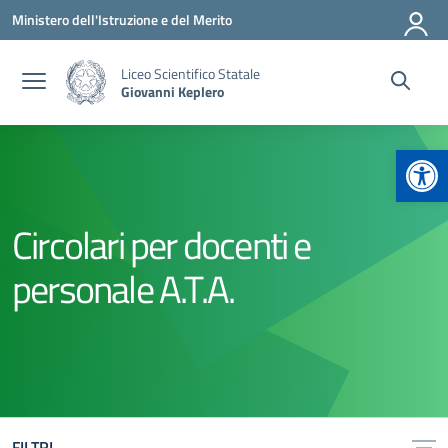
Vai ai contenuti
Vai al menu di navigazione
Vai al footer
Ministero dell'Istruzione e del Merito
Liceo Scientifico Statale
Giovanni Keplero
Apr
Circolari per docenti e
personale A.T.A.
FILTRI