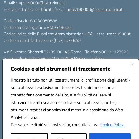
Email:
rmps19000t@istruzione.it
Posta elettronica certificata (PEC):
rmps19000t@pec.istruzione.it
Codice fiscale: 80230950588
Codice meccanografico:
RMPS19000T
Codice Indice delle Pubbliche Amministrazioni (IPA): istsc_rmps19000t
Codice unico di fatturazione (CUF): UFE6AQ
Via Silvestro Gherardi 87/89, 00146 Roma - Telefono 06121123925
Succursale: via delle Vigne 156, 00148 Roma - Telefono
06121126685/86
Cookies e altri strumenti di tracciamento
Mail: rmps19000t@istruzione.it - PEC: rmps19000t@pec.istruzione.it
Per contatti con il Dirigente Scolastico, utilizzare esclusivamente
Il nostro Istituto non utilizza strumenti di profilazione degli utenti -
l'indirizzo mail rmps19000t@istruzione.it
sono utilizzati esclusivamente cookies tecnici necessari al
Codice univoco ufficio: UFE6AQ
corretto funzionamento del sito, alla fruibilità dei servizi
Codice meccanografico: RMPS19000T
istituzionali e alla sua accessibilità – sono utilizzati, inoltre,
Codice fiscale: 80230950588
strumenti statistici anonimizzati messi a disposizione da Web
Analytics Italia.
Hosting & Powered by 3D Solution S.r.l.
Per saperne di più sul nostro sito, consulta la ns.
Cookie Policy.
Concept & Design by Designers Italia