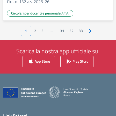
Circ. n. 132 a.s. 2025-26
Circolari per docenti e personale A.T.A.
1
2
3
…
31
32
33
Pagina successiv
Scarica la nostra app ufficiale su:
App Store
Play Store
Liceo Scientifico Statale
Giovanni Keplero
Roma
— Visita la pagina iniziale della scuola
Link Esterni