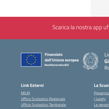
Scarica la nostra app uff
Li
G
R
— 
Link Esterni
La Scuo
MIUR
Presenta
Ufficio Scolastico Regionale
I luoghi
Ufficio Scolastico Territoriale
Le perso