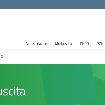
Albo sindacale
Modulistica
PNRR
PON
 5
uscita