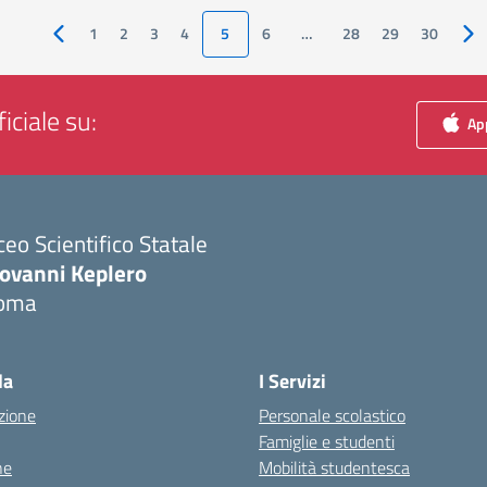
1
2
3
4
5
6
…
28
29
30
Pagina precedente
Pa
iciale su:
App
ceo Scientifico Statale
iovanni Keplero
oma
Visita la pagina iniziale della scuola
la
I Servizi
zione
Personale scolastico
Famiglie e studenti
ne
Mobilità studentesca