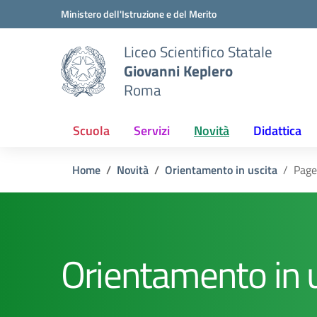
Vai ai contenuti
Vai al menu di navigazione
Vai al footer
Ministero dell'Istruzione e del Merito
Liceo Scientifico Statale
Giovanni Keplero
Roma
Scuola
Servizi
Novità
Didattica
Home
Novità
Orientamento in uscita
Page
Orientamento in 