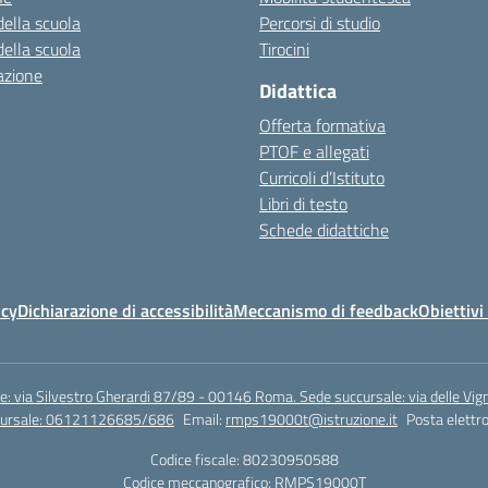
della scuola
Percorsi di studio
della scuola
Tirocini
azione
Didattica
Offerta formativa
PTOF e allegati
Curricoli d’Istituto
Libri di testo
Schede didattiche
icy
Dichiarazione di accessibilità
Meccanismo di feedback
Obiettivi 
e: via Silvestro Gherardi 87/89 - 00146 Roma. Sede succursale: via delle V
ccursale: 06121126685/686
Email:
rmps19000t@istruzione.it
Posta elettro
Codice fiscale: 80230950588
Codice meccanografico:
RMPS19000T