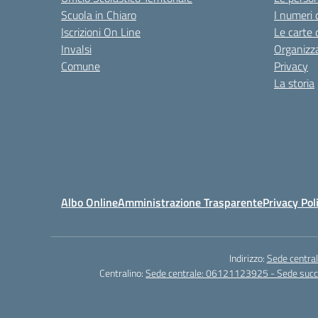
Scuola in Chiaro
I numeri 
Iscrizioni On Line
Le carte 
Invalsi
Organizz
Comune
Privacy
La storia
Albo Online
Amministrazione Trasparente
Privacy Pol
Indirizzo:
Sede central
Centralino:
Sede centrale: 06121123925 - Sede su