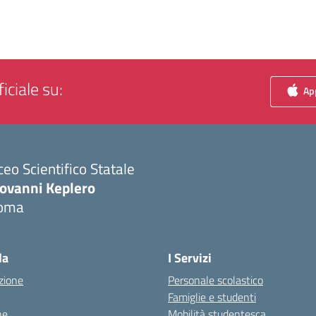
iciale su:
App
ceo Scientifico Statale
iovanni Keplero
oma
Visita la pagina iniziale della scuola
la
I Servizi
zione
Personale scolastico
Famiglie e studenti
ne
Mobilità studentesca