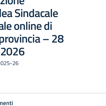
zione
ea Sindacale
ale online di
provincia – 28
 2026
. 2025-26
menti