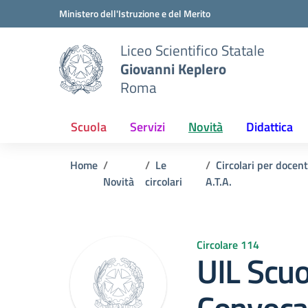
Vai ai contenuti
Vai al menu di navigazione
Vai al footer
Ministero dell'Istruzione e del Merito
Liceo Scientifico Statale
Giovanni Keplero
Roma
Scuola
Servizi
Novità
Didattica
Home
Le
Circolari per docen
Novità
circolari
A.T.A.
Circolare 114
UIL Scu