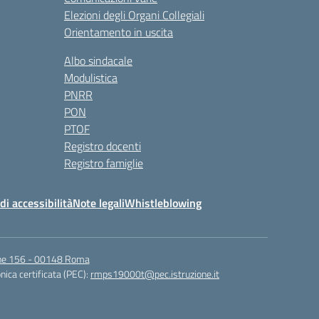
Elezioni degli Organi Collegiali
Orientamento in uscita
Albo sindacale
Modulistica
PNRR
PON
PTOF
Registro docenti
Registro famiglie
di accessibilità
Note legali
Whistleblowing
igne 156 - 00148 Roma
nica certificata (PEC):
rmps19000t@pec.istruzione.it