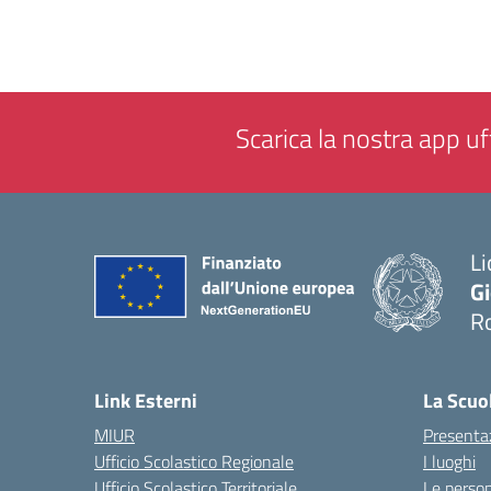
Scarica la nostra app uff
Li
G
R
— 
Link Esterni
La Scuo
MIUR
Presenta
Ufficio Scolastico Regionale
I luoghi
Ufficio Scolastico Territoriale
Le perso