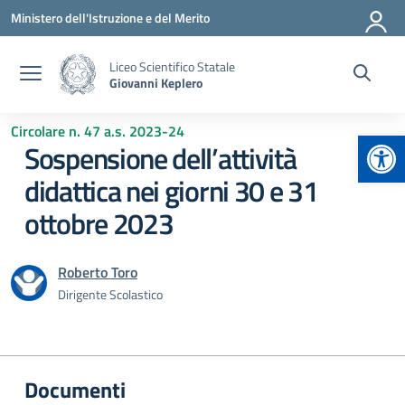
Vai ai contenuti
Vai al menu di navigazione
Vai al footer
Ministero dell'Istruzione e del Merito
Liceo Scientifico Statale
Giovanni Keplero
Circolare n. 47 a.s. 2023-24
Apr
Sospensione dell’attività
didattica nei giorni 30 e 31
ottobre 2023
Roberto Toro
Dirigente Scolastico
Documenti