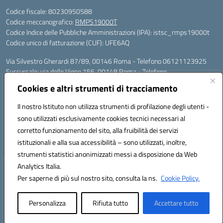
Codice fiscale: 80230950588
Codice meccanografico:
RMPS19000T
Codice Indice delle Pubbliche Amministrazioni (IPA): istsc_rmps19000t
Codice unico di fatturazione (CUF): UFE6AQ
Via Silvestro Gherardi 87/89, 00146 Roma - Telefono 06121123925
Succursale: via delle Vigne 156, 00148 Roma - Telefono
06121126685/86
Cookies e altri strumenti di tracciamento
Mail: rmps19000t@istruzione.it - PEC: rmps19000t@pec.istruzione.it
Per contatti con il Dirigente Scolastico, utilizzare esclusivamente
Il nostro Istituto non utilizza strumenti di profilazione degli utenti -
l'indirizzo mail rmps19000t@istruzione.it
sono utilizzati esclusivamente cookies tecnici necessari al
Codice univoco ufficio: UFE6AQ
corretto funzionamento del sito, alla fruibilità dei servizi
Codice meccanografico: RMPS19000T
istituzionali e alla sua accessibilità – sono utilizzati, inoltre,
Codice fiscale: 80230950588
strumenti statistici anonimizzati messi a disposizione da Web
Analytics Italia.
Hosting & Powered by 3D Solution S.r.l.
Per saperne di più sul nostro sito, consulta la ns.
Cookie Policy.
Concept & Design by Designers Italia
Personalizza
Rifiuta tutto
Accettare tutto