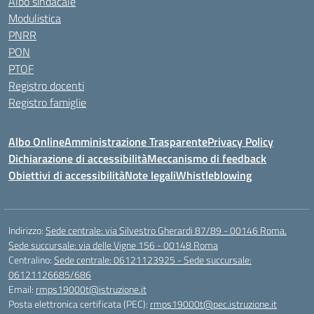
Albo sindacale
Modulistica
PNRR
PON
PTOF
Registro docenti
Registro famiglie
Albo Online
Amministrazione Trasparente
Privacy Policy
Dichiarazione di accessibilità
Meccanismo di feedback
Obiettivi di accessibilità
Note legali
Whistleblowing
Indirizzo:
Sede centrale: via Silvestro Gherardi 87/89 - 00146 Roma.
Sede succursale: via delle Vigne 156 - 00148 Roma
Centralino:
Sede centrale: 06121123925 - Sede succursale:
06121126685/686
Email:
rmps19000t@istruzione.it
Posta elettronica certificata (PEC):
rmps19000t@pec.istruzione.it