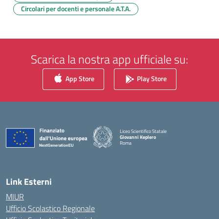
Circolari per docenti e personale A.T.A.
Scarica la nostra app ufficiale su:
App Store
Play Store
Liceo Scientifico Statale
Giovanni Keplero
Roma
— Visita la pagina iniziale della scuola
Link Esterni
MIUR
Ufficio Scolastico Regionale