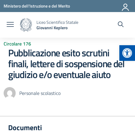
Vai ai contenuti
Vai al menu di navigazione
Vai al footer
Ministero dell'Istruzione e del Merito
Liceo Scientifico Statale
Giovanni Keplero
Circolare 176
Apr
Pubblicazione esito scrutini
finali, lettere di sospensione del
giudizio e/o eventuale aiuto
Personale scolastico
Documenti