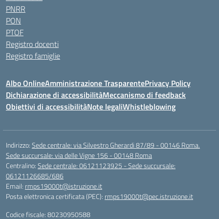
PNRR
PON
PTOF
Registro docenti
Registro famiglie
Albo Online
Amministrazione Trasparente
Privacy Policy
Dichiarazione di accessibilità
Meccanismo di feedback
Obiettivi di accessibilità
Note legali
Whistleblowing
Indirizzo:
Sede centrale: via Silvestro Gherardi 87/89 - 00146 Roma.
Sede succursale: via delle Vigne 156 - 00148 Roma
Centralino:
Sede centrale: 06121123925 - Sede succursale:
06121126685/686
Email:
rmps19000t@istruzione.it
Posta elettronica certificata (PEC):
rmps19000t@pec.istruzione.it
Codice fiscale: 80230950588