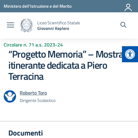
Vai ai contenuti
Vai al menu di navigazione
Vai al footer
Ministero dell'Istruzione e del Merito
Liceo Scientifico Statale
Giovanni Keplero
Circolare n. 71 a.s. 2023-24
Apr
“Progetto Memoria” – Mostra
itinerante dedicata a Piero
Terracina
Roberto Toro
Dirigente Scolastico
Documenti