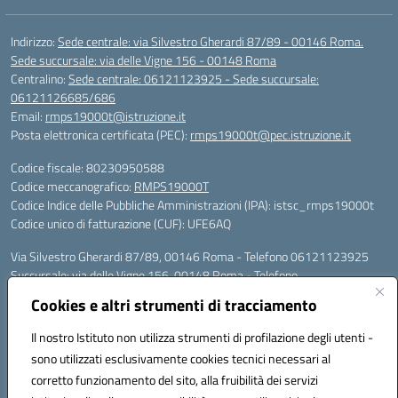
Indirizzo:
Sede centrale: via Silvestro Gherardi 87/89 - 00146 Roma.
Sede succursale: via delle Vigne 156 - 00148 Roma
Centralino:
Sede centrale: 06121123925 - Sede succursale:
06121126685/686
Email:
rmps19000t@istruzione.it
Posta elettronica certificata (PEC):
rmps19000t@pec.istruzione.it
Codice fiscale: 80230950588
Codice meccanografico:
RMPS19000T
Codice Indice delle Pubbliche Amministrazioni (IPA): istsc_rmps19000t
Codice unico di fatturazione (CUF): UFE6AQ
Via Silvestro Gherardi 87/89, 00146 Roma - Telefono 06121123925
Succursale: via delle Vigne 156, 00148 Roma - Telefono
06121126685/86
Cookies e altri strumenti di tracciamento
Mail: rmps19000t@istruzione.it - PEC: rmps19000t@pec.istruzione.it
Per contatti con il Dirigente Scolastico, utilizzare esclusivamente
Il nostro Istituto non utilizza strumenti di profilazione degli utenti -
l'indirizzo mail rmps19000t@istruzione.it
sono utilizzati esclusivamente cookies tecnici necessari al
Codice univoco ufficio: UFE6AQ
corretto funzionamento del sito, alla fruibilità dei servizi
Codice meccanografico: RMPS19000T