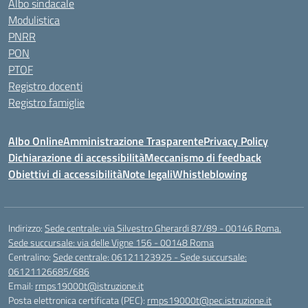
Albo sindacale
Modulistica
PNRR
PON
PTOF
Registro docenti
Registro famiglie
Albo Online
Amministrazione Trasparente
Privacy Policy
Dichiarazione di accessibilità
Meccanismo di feedback
Obiettivi di accessibilità
Note legali
Whistleblowing
Indirizzo:
Sede centrale: via Silvestro Gherardi 87/89 - 00146 Roma.
Sede succursale: via delle Vigne 156 - 00148 Roma
Centralino:
Sede centrale: 06121123925 - Sede succursale:
06121126685/686
Email:
rmps19000t@istruzione.it
Posta elettronica certificata (PEC):
rmps19000t@pec.istruzione.it