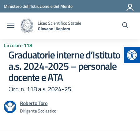
Vai ai contenuti
Vai al menu di navigazione
Vai al footer
Ministero dell'Istruzione e del Merito
Liceo Scientifico Statale
Giovanni Keplero
Circolare 118
Apr
Graduatorie interne d’Istituto
a.s. 2024-2025 – personale
docente e ATA
Circ. n. 118 a.s. 2024-25
Roberto Toro
Dirigente Scolastico