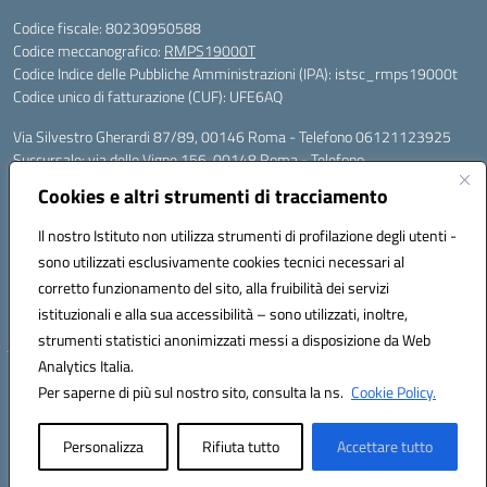
Codice fiscale: 80230950588
Codice meccanografico:
RMPS19000T
Codice Indice delle Pubbliche Amministrazioni (IPA): istsc_rmps19000t
Codice unico di fatturazione (CUF): UFE6AQ
Via Silvestro Gherardi 87/89, 00146 Roma - Telefono 06121123925
Succursale: via delle Vigne 156, 00148 Roma - Telefono
06121126685/86
Cookies e altri strumenti di tracciamento
Mail: rmps19000t@istruzione.it - PEC: rmps19000t@pec.istruzione.it
Per contatti con il Dirigente Scolastico, utilizzare esclusivamente
Il nostro Istituto non utilizza strumenti di profilazione degli utenti -
l'indirizzo mail rmps19000t@istruzione.it
sono utilizzati esclusivamente cookies tecnici necessari al
Codice univoco ufficio: UFE6AQ
corretto funzionamento del sito, alla fruibilità dei servizi
Codice meccanografico: RMPS19000T
istituzionali e alla sua accessibilità – sono utilizzati, inoltre,
Codice fiscale: 80230950588
strumenti statistici anonimizzati messi a disposizione da Web
Analytics Italia.
Hosting & Powered by 3D Solution S.r.l.
Per saperne di più sul nostro sito, consulta la ns.
Cookie Policy.
Concept & Design by Designers Italia
Personalizza
Rifiuta tutto
Accettare tutto