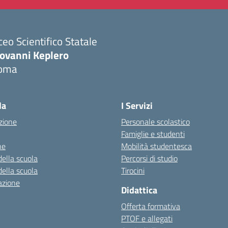
ceo Scientifico Statale
iovanni Keplero
oma
Visita la pagina iniziale della scuola
la
I Servizi
zione
Personale scolastico
Famiglie e studenti
ne
Mobilità studentesca
della scuola
Percorsi di studio
della scuola
Tirocini
azione
Didattica
Offerta formativa
PTOF e allegati