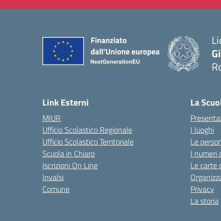
Li
G
R
— 
Link Esterni
La Scuo
MIUR
Presenta
Ufficio Scolastico Regionale
I luoghi
Ufficio Scolastico Territoriale
Le perso
Scuola in Chiaro
I numeri 
Iscrizioni On Line
Le carte 
Invalsi
Organizz
Comune
Privacy
La storia