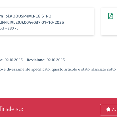
m_pi.AOOUSPRM.REGISTRO
UFFICIALE(U).0044037.01-10-2025
pdf - 280 kb
o:
02.10.2025
-
Revisione:
02.10.2025
ove diversamente specificato, questo articolo è stato rilasciato sott
iciale su:
App