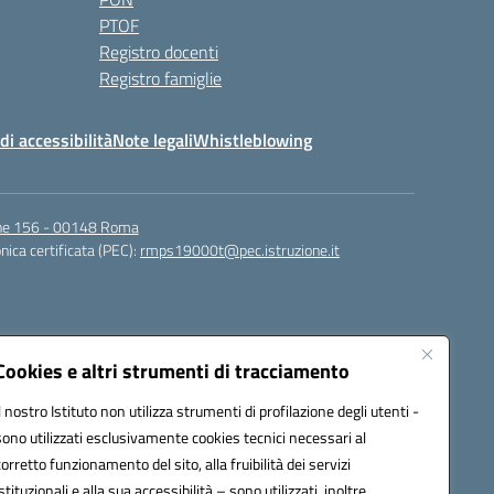
PTOF
Registro docenti
Registro famiglie
di accessibilità
Note legali
Whistleblowing
igne 156 - 00148 Roma
nica certificata (PEC):
rmps19000t@pec.istruzione.it
Cookies e altri strumenti di tracciamento
Il nostro Istituto non utilizza strumenti di profilazione degli utenti -
sono utilizzati esclusivamente cookies tecnici necessari al
corretto funzionamento del sito, alla fruibilità dei servizi
t@istruzione.it
istituzionali e alla sua accessibilità – sono utilizzati, inoltre,