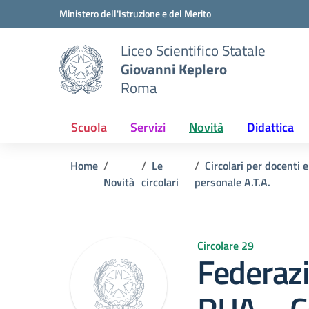
Vai ai contenuti
Vai al menu di navigazione
Vai al footer
Ministero dell'Istruzione e del Merito
Liceo Scientifico Statale
Giovanni Keplero
Roma
Scuola
Servizi
Novità
Didattica
Home
Le
Circolari per docenti e
Novità
circolari
personale A.T.A.
Circolare 29
Federazi