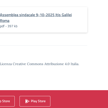
Assemblea sindacale 9-10-2025 Itis Galilei
Roma
pdf - 397 kb
o Licenza Creative Commons Attribuzione 4.0 Italia.
 Store
Play Store