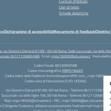
Curricoli d’Istituto
Libri di testo
Schede didattiche
icy
Dichiarazione di accessibilità
Meccanismo di feedback
Obiettivi 
e: via Silvestro Gherardi 87/89 - 00146 Roma. Sede succursale: via delle V
ccursale: 06121126685/686
Email:
rmps19000t@istruzione.it
Posta elettro
Codice fiscale: 80230950588
Codice meccanografico:
RMPS19000T
Codice Indice delle Pubbliche Amministrazioni (IPA): istsc_rmps19000t
Codice unico di fatturazione (CUF): UFE6AQ
Via Silvestro Gherardi 87/89, 00146 Roma - Telefono 06121123925
Succursale: via delle Vigne 156, 00148 Roma - Telefono 06121126685/86
Mail: rmps19000t@istruzione.it - PEC: rmps19000t@pec.istruzione.it
on il Dirigente Scolastico, utilizzare esclusivamente l'indirizzo mail rmps19000
Codice univoco ufficio: UFE6AQ