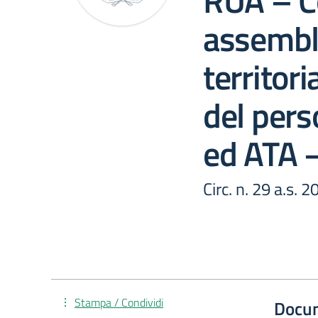
RUA – C
assembl
territor
del pers
ed ATA 
Circ. n. 29 a.s. 
Stampa / Condividi
Docu