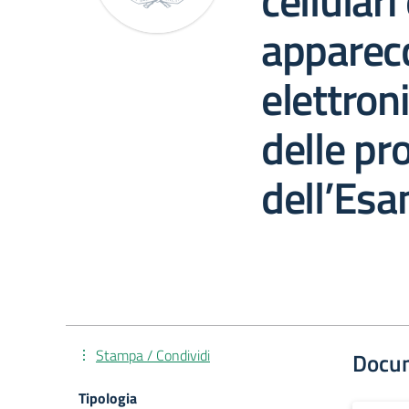
cellulari
apparec
elettron
delle pr
dell’Esa
Stampa / Condividi
Docu
Tipologia