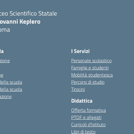
ceo Scientifico Statale
iovanni Keplero
oma
Visita la pagina iniziale della scuola
la
I Servizi
zione
Personale scolastico
Famiglie e studenti
ne
Mobilità studentesca
della scuola
Percorsi di studio
della scuola
Tirocini
azione
Didattica
Offerta formativa
PTOF e allegati
Curricoli d’Istituto
Libri di testo