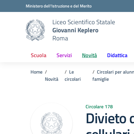
Vai ai contenuti
Vai al menu di navigazione
Vai al footer
Ministero dell'Istruzione e del Merito
Liceo Scientifico Statale
Giovanni Keplero
Roma
Scuola
Servizi
Novità
Didattica
Home
Le
Circolari per alunn
Novità
circolari
famiglie
Circolare 178
Divieto d