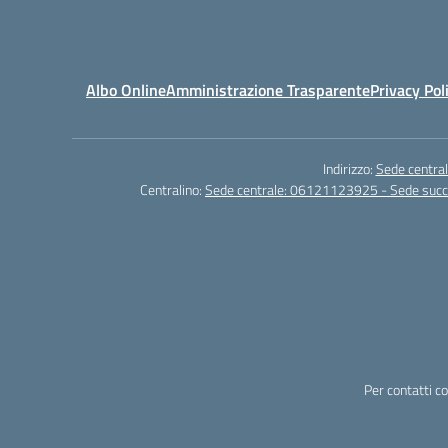
Albo Online
Amministrazione Trasparente
Privacy Pol
Indirizzo:
Sede central
Centralino:
Sede centrale: 06121123925 - Sede su
Per contatti c