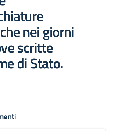
 e
chiature
iche nei giorni
ove scritte
me di Stato.
menti