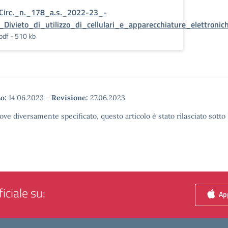
Circ._n._178_a.s._2022-23_-
_Divieto_di_utilizzo_di_cellulari_e_apparecchiature_elettronic
pdf - 510 kb
o:
14.06.2023
-
Revisione:
27.06.2023
ove diversamente specificato, questo articolo è stato rilasciato sott
iciale su:
App