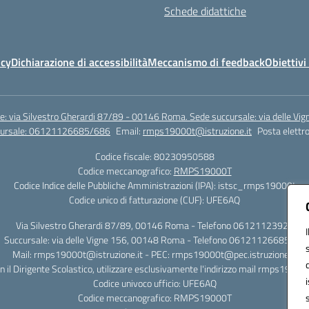
Schede didattiche
icy
Dichiarazione di accessibilità
Meccanismo di feedback
Obiettivi 
e: via Silvestro Gherardi 87/89 - 00146 Roma. Sede succursale: via delle V
ccursale: 06121126685/686
Email:
rmps19000t@istruzione.it
Posta elettro
Codice fiscale: 80230950588
Codice meccanografico:
RMPS19000T
Codice Indice delle Pubbliche Amministrazioni (IPA): istsc_rmps19000t
Codice unico di fatturazione (CUF): UFE6AQ
Via Silvestro Gherardi 87/89, 00146 Roma - Telefono 06121123925
Succursale: via delle Vigne 156, 00148 Roma - Telefono 06121126685/86
Mail: rmps19000t@istruzione.it - PEC: rmps19000t@pec.istruzione.it
on il Dirigente Scolastico, utilizzare esclusivamente l'indirizzo mail rmps19000
Codice univoco ufficio: UFE6AQ
Codice meccanografico: RMPS19000T