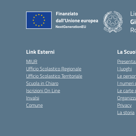
Li
G
R
— 
Link Esterni
La Scuo
MIUR
Presenta
Ufficio Scolastico Regionale
I luoghi
Ufficio Scolastico Territoriale
Le perso
Scuola in Chiaro
I numeri 
Iscrizioni On Line
Le carte 
Invalsi
Organizz
Comune
Privacy
La storia