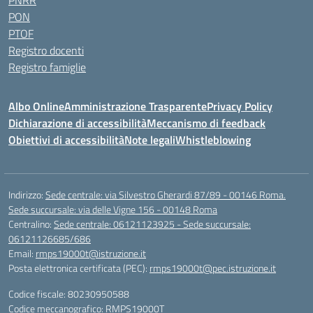
PNRR
PON
PTOF
Registro docenti
Registro famiglie
Albo Online
Amministrazione Trasparente
Privacy Policy
Dichiarazione di accessibilità
Meccanismo di feedback
Obiettivi di accessibilità
Note legali
Whistleblowing
Indirizzo:
Sede centrale: via Silvestro Gherardi 87/89 - 00146 Roma.
Sede succursale: via delle Vigne 156 - 00148 Roma
Centralino:
Sede centrale: 06121123925 - Sede succursale:
06121126685/686
Email:
rmps19000t@istruzione.it
Posta elettronica certificata (PEC):
rmps19000t@pec.istruzione.it
Codice fiscale: 80230950588
Codice meccanografico:
RMPS19000T