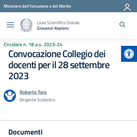
Vai ai contenuti
Vai al menu di navigazione
Vai al footer
Ministero dell'Istruzione e del Merito
Liceo Scientifico Statale
Giovanni Keplero
Circolare n. 18 a.s. 2023-24
Apr
Convocazione Collegio dei
docenti per il 28 settembre
2023
Roberto Toro
Dirigente Scolastico
Documenti