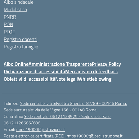
Albo sindacale
Modulistica
PNRR
PON
PTOF
Registro docenti
Registro famiglie
Albo Online
Amministrazione Trasparente
Privacy Policy
Dichiarazione di accessibilità
Meccanismo di feedback
Obiettivi di accessibilità
Note legali
Whistleblowing
Indirizzo:
Sede centrale: via Silvestro Gherardi 87/89 - 00146 Roma.
Sede succursale: via delle Vigne 156 - 00148 Roma
Centralino:
Sede centrale: 06121123925 - Sede succursale:
06121126685/686
Email:
rmps19000t@istruzione.it
Posta elettronica certificata (PEC):
rmps19000t@pec.istruzione.it