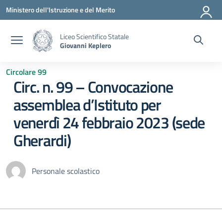
Vai ai contenuti
Vai al menu di navigazione
Vai al footer
Ministero dell'Istruzione e del Merito
Liceo Scientifico Statale
Giovanni Keplero
Circolare 99
Circ. n. 99 – Convocazione
assemblea d’Istituto per
venerdì 24 febbraio 2023 (sede
Gherardi)
Personale scolastico