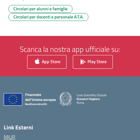
Circolari per alunni e famiglie
Circolari per docenti e personale A.T.A.
Scarica la nostra app ufficiale su:
App Store
Play Store
Liceo Scientifico Statale
Giovanni Keplero
Roma
— Visita la pagina iniziale della scuola
Link Esterni
MIUR