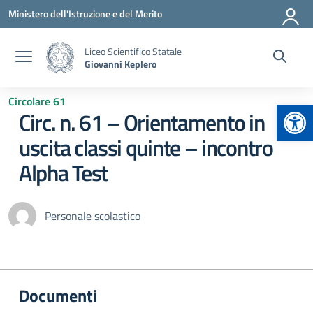
Vai ai contenuti
Vai al menu di navigazione
Vai al footer
Ministero dell'Istruzione e del Merito
Liceo Scientifico Statale
Giovanni Keplero
Circolare 61
Apr
Circ. n. 61 – Orientamento in
uscita classi quinte – incontro
Alpha Test
Personale scolastico
Documenti