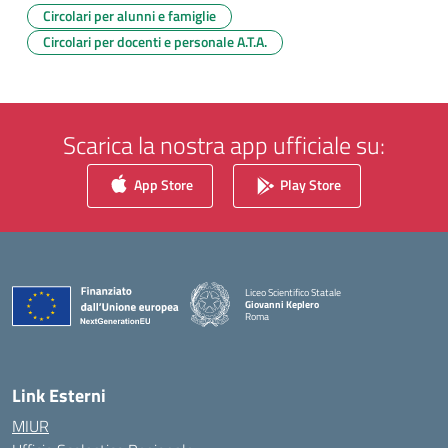
Circolari per alunni e famiglie
Circolari per docenti e personale A.T.A.
Scarica la nostra app ufficiale su:
App Store
Play Store
Liceo Scientifico Statale
Giovanni Keplero
Roma
— Visita la pagina iniziale della scuola
Link Esterni
MIUR