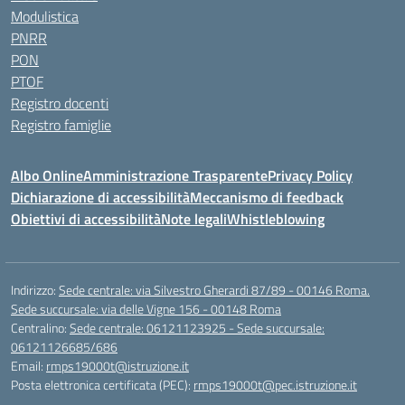
Modulistica
PNRR
PON
PTOF
Registro docenti
Registro famiglie
Albo Online
Amministrazione Trasparente
Privacy Policy
Dichiarazione di accessibilità
Meccanismo di feedback
Obiettivi di accessibilità
Note legali
Whistleblowing
Indirizzo:
Sede centrale: via Silvestro Gherardi 87/89 - 00146 Roma.
Sede succursale: via delle Vigne 156 - 00148 Roma
Centralino:
Sede centrale: 06121123925 - Sede succursale:
06121126685/686
Email:
rmps19000t@istruzione.it
Posta elettronica certificata (PEC):
rmps19000t@pec.istruzione.it