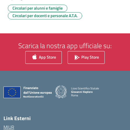
Circolari per alunni e famiglie
Circolari per docenti e personale A.T.A.
Scarica la nostra app ufficiale su:
App Store
Play Store
Liceo Scientifico Statale
Giovanni Keplero
Roma
— Visita la pagina iniziale della scuola
Link Esterni
MIUR