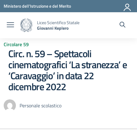
Vai ai contenuti
Vai al menu di navigazione
Vai al footer
Ministero dell'Istruzione e del Merito
Liceo Scientifico Statale
Giovanni Keplero
Circolare 59
Circ. n. 59 – Spettacoli
cinematografici ‘La stranezza’ e
‘Caravaggio’ in data 22
dicembre 2022
Personale scolastico