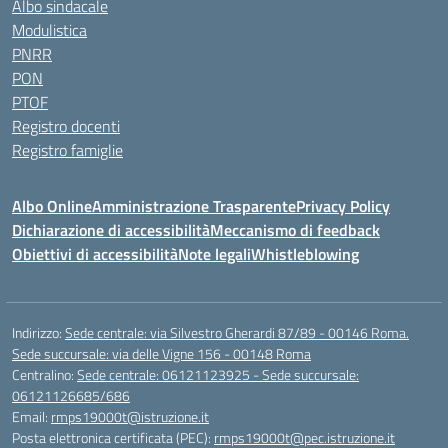
Albo sindacale
Modulistica
PNRR
PON
PTOF
Registro docenti
Registro famiglie
Albo Online
Amministrazione Trasparente
Privacy Policy
Dichiarazione di accessibilità
Meccanismo di feedback
Obiettivi di accessibilità
Note legali
Whistleblowing
Indirizzo:
Sede centrale: via Silvestro Gherardi 87/89 - 00146 Roma.
Sede succursale: via delle Vigne 156 - 00148 Roma
Centralino:
Sede centrale: 06121123925 - Sede succursale:
06121126685/686
Email:
rmps19000t@istruzione.it
Posta elettronica certificata (PEC):
rmps19000t@pec.istruzione.it