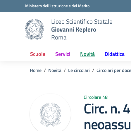
Vai ai contenuti
Vai al menu di navigazione
Vai al footer
Ministero dell'Istruzione e del Merito
Liceo Scientifico Statale
Giovanni Keplero
Roma
Scuola
Servizi
Novità
Didattica
Home
Novità
Le circolari
Circolari per doc
Circolare 48
Circ. n.
neoassun