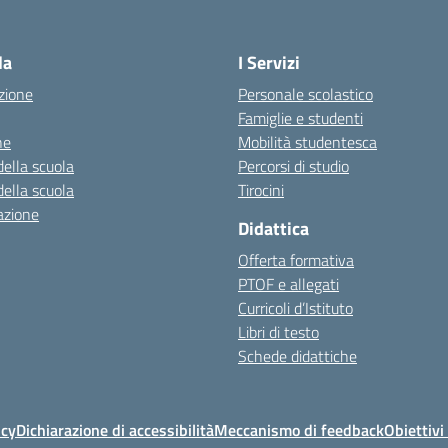
Visita la pagina iniziale della scuola
la
I Servizi
zione
Personale scolastico
Famiglie e studenti
ne
Mobilità studentesca
della scuola
Percorsi di studio
della scuola
Tirocini
azione
Didattica
Offerta formativa
PTOF e allegati
Curricoli d’Istituto
Libri di testo
Schede didattiche
icy
Dichiarazione di accessibilità
Meccanismo di feedback
Obiettivi 