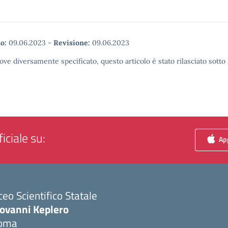
o:
09.06.2023
-
Revisione:
09.06.2023
ove diversamente specificato, questo articolo è stato rilasciato sott
iciale su:
App
ceo Scientifico Statale
iovanni Keplero
oma