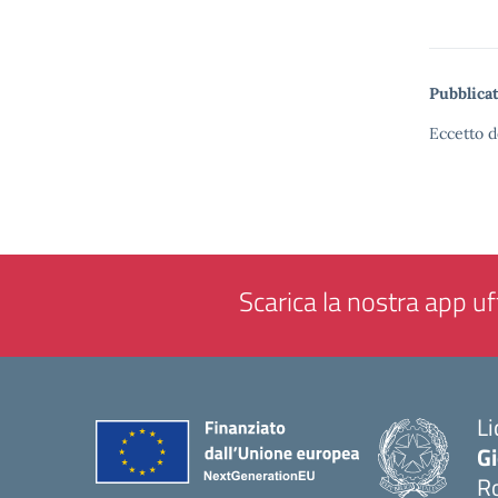
Pubblicat
Eccetto d
Scarica la nostra app uff
Li
G
R