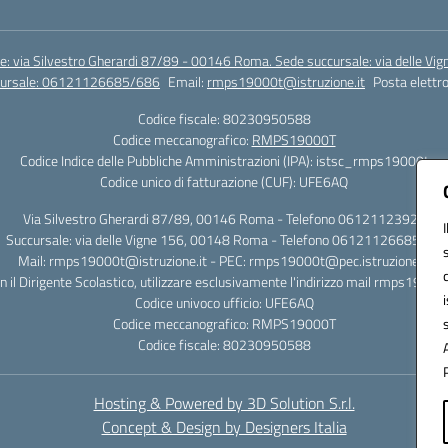
e: via Silvestro Gherardi 87/89 - 00146 Roma. Sede succursale: via delle V
ccursale: 06121126685/686
Email:
rmps19000t@istruzione.it
Posta elettro
Codice fiscale: 80230950588
Codice meccanografico:
RMPS19000T
Codice Indice delle Pubbliche Amministrazioni (IPA): istsc_rmps19000t
Codice unico di fatturazione (CUF): UFE6AQ
Via Silvestro Gherardi 87/89, 00146 Roma - Telefono 06121123925
Succursale: via delle Vigne 156, 00148 Roma - Telefono 06121126685/86
Mail: rmps19000t@istruzione.it - PEC: rmps19000t@pec.istruzione.it
on il Dirigente Scolastico, utilizzare esclusivamente l'indirizzo mail rmps19000
Codice univoco ufficio: UFE6AQ
Codice meccanografico: RMPS19000T
Codice fiscale: 80230950588
Hosting & Powered by 3D Solution S.r.l.
Concept & Design by Designers Italia