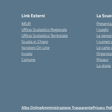
— 
Link Esterni
La Scuo
MIUR
Presenta
Ufficio Scolastico Regionale
I luoghi
Ufficio Scolastico Territoriale
Le perso
Scuola in Chiaro
I numeri 
Iscrizioni On Line
Le carte 
Invalsi
Organizz
Comune
Privacy
La storia
Albo Online
Amministrazione Trasparente
Privacy Pol