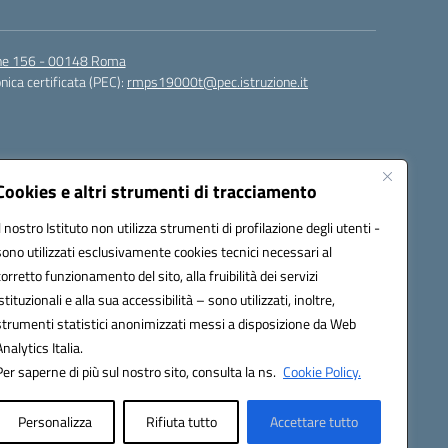
igne 156 - 00148 Roma
nica certificata (PEC):
rmps19000t@pec.istruzione.it
Cookies e altri strumenti di tracciamento
Il nostro Istituto non utilizza strumenti di profilazione degli utenti -
sono utilizzati esclusivamente cookies tecnici necessari al
corretto funzionamento del sito, alla fruibilità dei servizi
t@istruzione.it
istituzionali e alla sua accessibilità – sono utilizzati, inoltre,
strumenti statistici anonimizzati messi a disposizione da Web
Analytics Italia.
Per saperne di più sul nostro sito, consulta la ns.
Cookie Policy.
Personalizza
Rifiuta tutto
Accettare tutto