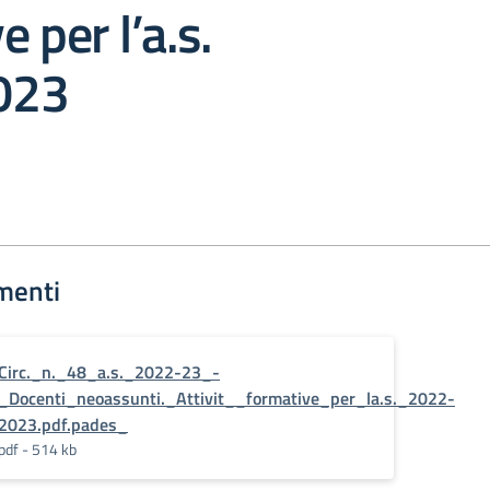
 per l’a.s.
023
menti
Circ._n._48_a.s._2022-23_-
_Docenti_neoassunti._Attivit__formative_per_la.s._2022-
2023.pdf.pades_
pdf - 514 kb