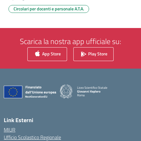
Circolari per docenti e personale A.T.A.
Scarica la nostra app ufficiale su:
App Store
Play Store
Liceo Scientifico Statale
Giovanni Keplero
Roma
— Visita la pagina iniziale della scuola
Link Esterni
MIUR
Ufficio Scolastico Regionale