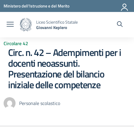
Vai ai contenuti
Vai al menu di navigazione
Vai al footer
Ministero dell'Istruzione e del Merito
Liceo Scientifico Statale
Giovanni Keplero
Circolare 42
Circ. n. 42 – Adempimenti per i
docenti neoassunti.
Presentazione del bilancio
iniziale delle competenze
Personale scolastico