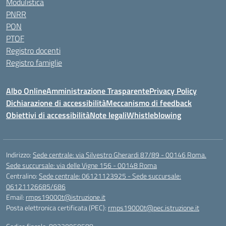
Modulistica
PNRR
PON
PTOF
Registro docenti
Registro famiglie
Albo Online
Amministrazione Trasparente
Privacy Policy
Dichiarazione di accessibilità
Meccanismo di feedback
Obiettivi di accessibilità
Note legali
Whistleblowing
Indirizzo:
Sede centrale: via Silvestro Gherardi 87/89 - 00146 Roma.
Sede succursale: via delle Vigne 156 - 00148 Roma
Centralino:
Sede centrale: 06121123925 - Sede succursale:
06121126685/686
Email:
rmps19000t@istruzione.it
Posta elettronica certificata (PEC):
rmps19000t@pec.istruzione.it