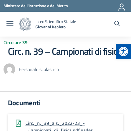
Vai ai contenuti
Vai al menu di navigazione
Vai al footer
Ministero dell'Istruzione e del Merito
Liceo Scientifico Statale
Giovanni Keplero
Circolare 39
Apr
Circ. n. 39 – Campionati di fisica
Personale scolastico
Documenti
Circ._n._39_a.s._2022-23_-
_Campionati_di_fisica.pdf.pades_