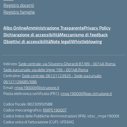
Registro docenti
Registro famiglie
Albo Online
Amministrazione Trasparente
Privacy Policy
Dichiarazione di accessibilità
Meccanismo di feedback
Obiettivi di accessibilità
Note legali
Whistleblowing
Indirizzo:
Sede centrale: via Silvestro Gherardi 87/89 - 00146 Roma.
Sede succursale: via delle Vigne 156 - 00148 Roma
Centralino:
Sede centrale: 06121123925 - Sede succursale:
06121126685/686
Email:
rmps19000t@istruzione.it
Posta elettronica certificata (PEC):
rmps19000t@pec.istruzione.it
Codice fiscale: 80230950588
Codice meccanografico:
RMPS19000T
Codice Indice delle Pubbliche Amministrazioni (IPA): istsc_rmps19000t
Codice unico di fatturazione (CUF): UFE6AQ