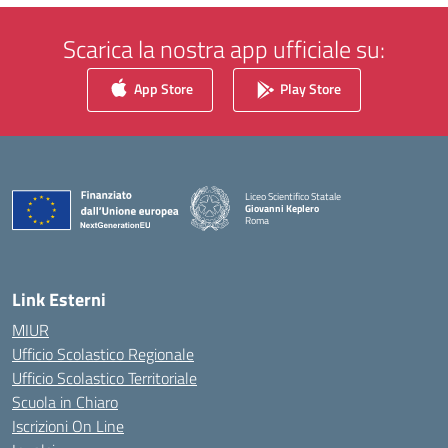
Scarica la nostra app ufficiale su:
App Store
Play Store
Liceo Scientifico Statale
Giovanni Keplero
Roma
— Visita la pagina iniziale della scuola
Link Esterni
MIUR
Ufficio Scolastico Regionale
Ufficio Scolastico Territoriale
Scuola in Chiaro
Iscrizioni On Line