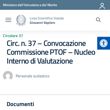
Vai ai contenuti
Vai al menu di navigazione
Vai al footer
Ministero dell'Istruzione e del Merito
Liceo Scientifico Statale
Giovanni Keplero
Circolare 37
Apr
Circ. n. 37 – Convocazione
Commissione PTOF – Nucleo
Interno di Valutazione
Personale scolastico
Documenti