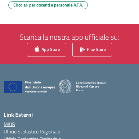
Circolari per docenti e personale A.T.A.
Scarica la nostra app ufficiale su:
App Store
Play Store
Liceo Scientifico Statale
Giovanni Keplero
Roma
— Visita la pagina iniziale della scuola
Link Esterni
MIUR
Ufficio Scolastico Regionale