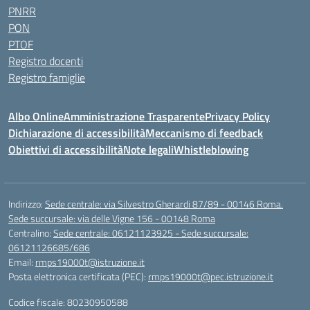
PNRR
PON
PTOF
Registro docenti
Registro famiglie
Albo Online
Amministrazione Trasparente
Privacy Policy
Dichiarazione di accessibilità
Meccanismo di feedback
Obiettivi di accessibilità
Note legali
Whistleblowing
Indirizzo:
Sede centrale: via Silvestro Gherardi 87/89 - 00146 Roma.
Sede succursale: via delle Vigne 156 - 00148 Roma
Centralino:
Sede centrale: 06121123925 - Sede succursale:
06121126685/686
Email:
rmps19000t@istruzione.it
Posta elettronica certificata (PEC):
rmps19000t@pec.istruzione.it
Codice fiscale: 80230950588