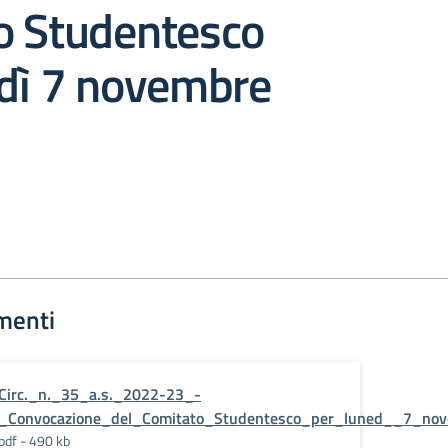
o Studentesco
edì 7 novembre
menti
Circ._n._35_a.s._2022-23_-
_Convocazione_del_Comitato_Studentesco_per_luned__7_no
pdf - 490 kb