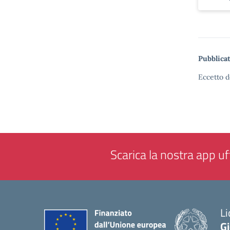
Pubblicat
Eccetto d
Scarica la nostra app uff
Li
G