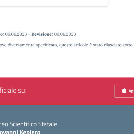
o:
09.06.2023
-
Revisione:
09.06.2023
ove diversamente specificato, questo articolo è stato rilasciato sott
iciale su:
App
ceo Scientifico Statale
iovanni Keplero