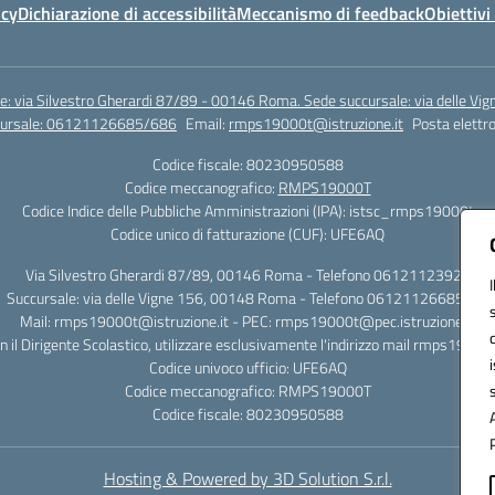
icy
Dichiarazione di accessibilità
Meccanismo di feedback
Obiettivi 
e: via Silvestro Gherardi 87/89 - 00146 Roma. Sede succursale: via delle V
ccursale: 06121126685/686
Email:
rmps19000t@istruzione.it
Posta elettro
Codice fiscale: 80230950588
Codice meccanografico:
RMPS19000T
Codice Indice delle Pubbliche Amministrazioni (IPA): istsc_rmps19000t
Codice unico di fatturazione (CUF): UFE6AQ
Via Silvestro Gherardi 87/89, 00146 Roma - Telefono 06121123925
Succursale: via delle Vigne 156, 00148 Roma - Telefono 06121126685/86
Mail: rmps19000t@istruzione.it - PEC: rmps19000t@pec.istruzione.it
on il Dirigente Scolastico, utilizzare esclusivamente l'indirizzo mail rmps19000
Codice univoco ufficio: UFE6AQ
Codice meccanografico: RMPS19000T
Codice fiscale: 80230950588
Hosting & Powered by 3D Solution S.r.l.