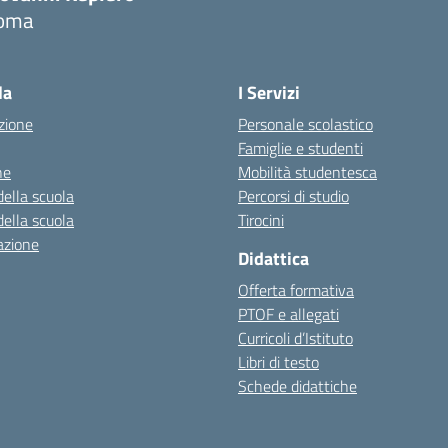
oma
Visita la pagina iniziale della scuola
la
I Servizi
zione
Personale scolastico
Famiglie e studenti
ne
Mobilità studentesca
della scuola
Percorsi di studio
della scuola
Tirocini
azione
Didattica
Offerta formativa
PTOF e allegati
Curricoli d’Istituto
Libri di testo
Schede didattiche