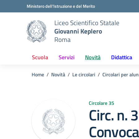
Vai ai contenuti
Vai al menu di navigazione
Vai al footer
Ministero dell'Istruzione e del Merito
Liceo Scientifico Statale
Giovanni Keplero
Roma
Scuola
Servizi
Novità
Didattica
Home
Novità
Le circolari
Circolari per alun
Circolare 35
Circ. n. 
Convoca