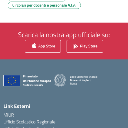
Circolari per docenti e personale A.T.A.
Scarica la nostra app ufficiale su:
App Store
Play Store
Liceo Scientifico Statale
Giovanni Keplero
Roma
— Visita la pagina iniziale della scuola
Link Esterni
MIUR
Ufficio Scolastico Regionale