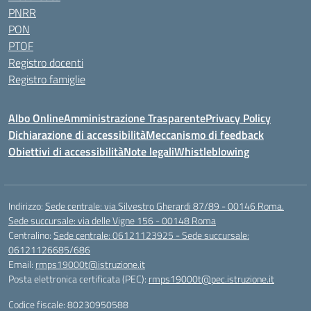
PNRR
PON
PTOF
Registro docenti
Registro famiglie
Albo Online
Amministrazione Trasparente
Privacy Policy
Dichiarazione di accessibilità
Meccanismo di feedback
Obiettivi di accessibilità
Note legali
Whistleblowing
Indirizzo:
Sede centrale: via Silvestro Gherardi 87/89 - 00146 Roma.
Sede succursale: via delle Vigne 156 - 00148 Roma
Centralino:
Sede centrale: 06121123925 - Sede succursale:
06121126685/686
Email:
rmps19000t@istruzione.it
Posta elettronica certificata (PEC):
rmps19000t@pec.istruzione.it
Codice fiscale: 80230950588