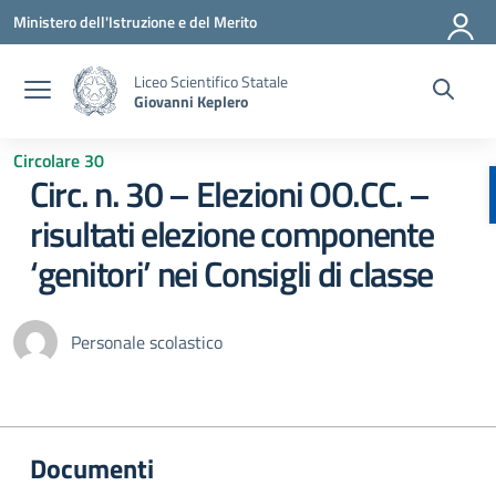
Vai ai contenuti
Vai al menu di navigazione
Vai al footer
Ministero dell'Istruzione e del Merito
Liceo Scientifico Statale
Giovanni Keplero
Circolare 30
Circ. n. 30 – Elezioni OO.CC. –
risultati elezione componente
‘genitori’ nei Consigli di classe
Personale scolastico
Documenti