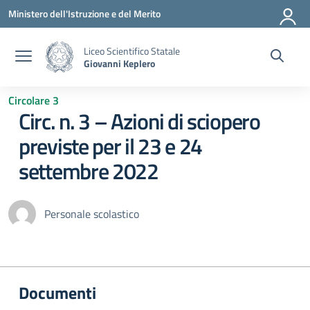
Vai ai contenuti
Vai al menu di navigazione
Vai al footer
Ministero dell'Istruzione e del Merito
Liceo Scientifico Statale
Giovanni Keplero
Circolare 3
Circ. n. 3 – Azioni di sciopero
previste per il 23 e 24
settembre 2022
Personale scolastico
Documenti