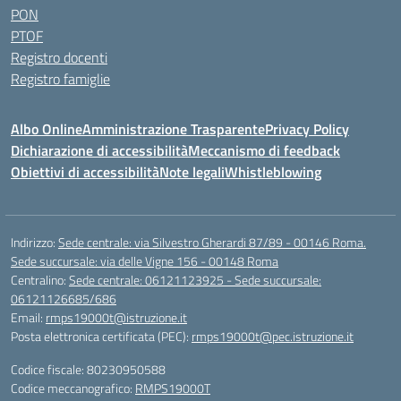
PON
PTOF
Registro docenti
Registro famiglie
Albo Online
Amministrazione Trasparente
Privacy Policy
Dichiarazione di accessibilità
Meccanismo di feedback
Obiettivi di accessibilità
Note legali
Whistleblowing
Indirizzo:
Sede centrale: via Silvestro Gherardi 87/89 - 00146 Roma.
Sede succursale: via delle Vigne 156 - 00148 Roma
Centralino:
Sede centrale: 06121123925 - Sede succursale:
06121126685/686
Email:
rmps19000t@istruzione.it
Posta elettronica certificata (PEC):
rmps19000t@pec.istruzione.it
Codice fiscale: 80230950588
Codice meccanografico:
RMPS19000T