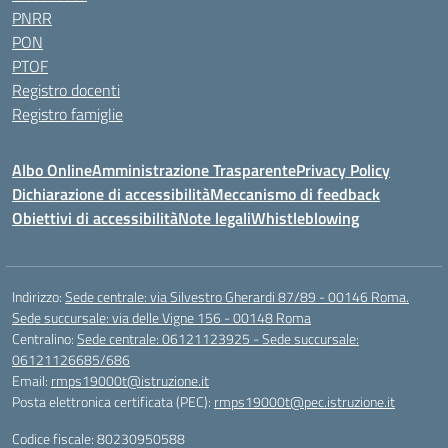
PNRR
PON
PTOF
Registro docenti
Registro famiglie
Albo Online
Amministrazione Trasparente
Privacy Policy
Dichiarazione di accessibilità
Meccanismo di feedback
Obiettivi di accessibilità
Note legali
Whistleblowing
Indirizzo:
Sede centrale: via Silvestro Gherardi 87/89 - 00146 Roma.
Sede succursale: via delle Vigne 156 - 00148 Roma
Centralino:
Sede centrale: 06121123925 - Sede succursale:
06121126685/686
Email:
rmps19000t@istruzione.it
Posta elettronica certificata (PEC):
rmps19000t@pec.istruzione.it
Codice fiscale: 80230950588