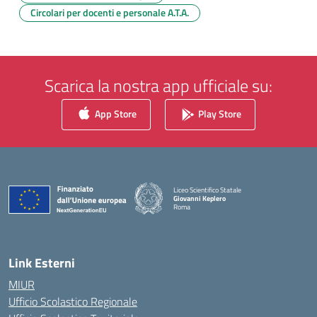
Circolari per docenti e personale A.T.A.
Scarica la nostra app ufficiale su:
App Store
Play Store
Liceo Scientifico Statale
Giovanni Keplero
Roma
— Visita la pagina iniziale della scuola
Link Esterni
MIUR
Ufficio Scolastico Regionale