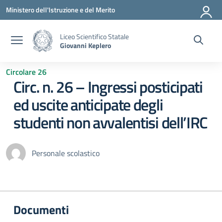
Vai ai contenuti
Vai al menu di navigazione
Vai al footer
Ministero dell'Istruzione e del Merito
Liceo Scientifico Statale
Giovanni Keplero
Circolare 26
Circ. n. 26 – Ingressi posticipati
ed uscite anticipate degli
studenti non avvalentisi dell’IRC
Personale scolastico
Documenti