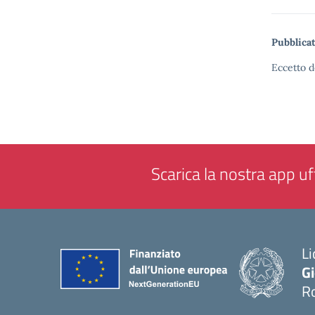
Pubblicat
Eccetto d
Scarica la nostra app uff
Li
G
R
— 