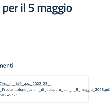
 per il 5 maggio
menti
Circ._n._149_a.s._2022-23_-
_Proclamazione_azioni_di_sciopero_per_il_5_maggio_2023.pd
pdf - 452 kb