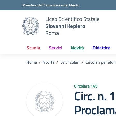
Vai ai contenuti
Vai al menu di navigazione
Vai al footer
Ministero dell'Istruzione e del Merito
Liceo Scientifico Statale
Giovanni Keplero
Roma
Scuola
Servizi
Novità
Didattica
Home
Novità
Le circolari
Circolari per alun
Circolare 149
Circ. n. 
Proclama