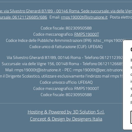
e: via Silvestro Gherardi 87/89 - 00146 Roma. Sede succursale: via delle V
ccursale: 06121126685/686
Email:
rmps19000t@istruzione.it
Posta elettro
Codice fiscale: 80230950588
Codice meccanografico:
RMPS19000T
Codice Indice delle Pubbliche Amministrazioni (IPA): istsc_rmps19000t
Codice unico di fatturazione (CUF): UFE6AQ
Via Silvestro Gherardi 87/89, 00146 Roma - Telefono 06121123925
Succursale: via delle Vigne 156, 00148 Roma - Telefono 06121126685/86
Mail: rmps19000t@istruzione.it - PEC: rmps19000t@pec.istruzione.it
on il Dirigente Scolastico, utilizzare esclusivamente l'indirizzo mail rmps19000
Codice univoco ufficio: UFE6AQ
Codice meccanografico: RMPS19000T
Codice fiscale: 80230950588
Hosting & Powered by 3D Solution S.r.l.
Concept & Design by Designers Italia