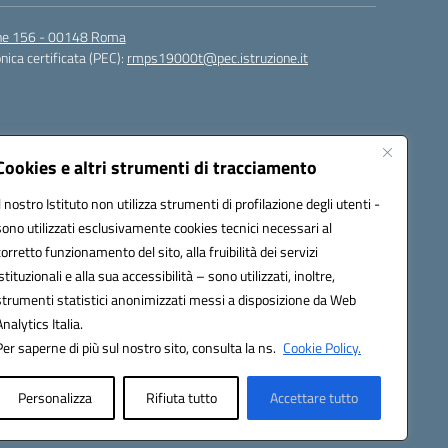
igne 156 - 00148 Roma
nica certificata (PEC):
rmps19000t@pec.istruzione.it
Cookies e altri strumenti di tracciamento
Il nostro Istituto non utilizza strumenti di profilazione degli utenti -
sono utilizzati esclusivamente cookies tecnici necessari al
corretto funzionamento del sito, alla fruibilità dei servizi
t@istruzione.it
istituzionali e alla sua accessibilità – sono utilizzati, inoltre,
strumenti statistici anonimizzati messi a disposizione da Web
Analytics Italia.
Per saperne di più sul nostro sito, consulta la ns.
Cookie Policy.
Personalizza
Rifiuta tutto
Accettare tutto