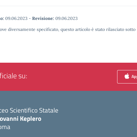
o:
09.06.2023
-
Revisione:
09.06.2023
ove diversamente specificato, questo articolo è stato rilasciato sott
iciale su:
App
ceo Scientifico Statale
iovanni Keplero
oma
Visita la pagina iniziale della scuola