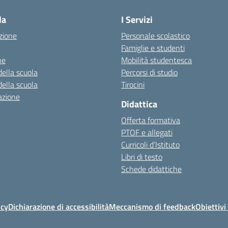
la
I Servizi
zione
Personale scolastico
Famiglie e studenti
ne
Mobilità studentesca
della scuola
Percorsi di studio
della scuola
Tirocini
azione
Didattica
Offerta formativa
PTOF e allegati
Curricoli d’Istituto
Libri di testo
Schede didattiche
icy
Dichiarazione di accessibilità
Meccanismo di feedback
Obiettivi 