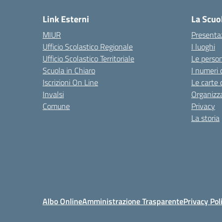
Link Esterni
La Scuo
MIUR
Presenta
Ufficio Scolastico Regionale
I luoghi
Ufficio Scolastico Territoriale
Le perso
Scuola in Chiaro
I numeri 
Iscrizioni On Line
Le carte 
Invalsi
Organizz
Comune
Privacy
La storia
Albo Online
Amministrazione Trasparente
Privacy Pol