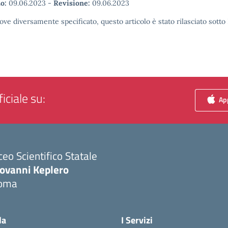
o:
09.06.2023
-
Revisione:
09.06.2023
ove diversamente specificato, questo articolo è stato rilasciato sott
iciale su:
App
ceo Scientifico Statale
iovanni Keplero
oma
Visita la pagina iniziale della scuola
la
I Servizi