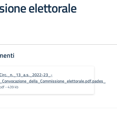
ione elettorale
menti
Circ._n._13_a.s._2022-23_-
_Convocazione_della_Commissione_elettorale.pdf.pades_
pdf - 439 kb