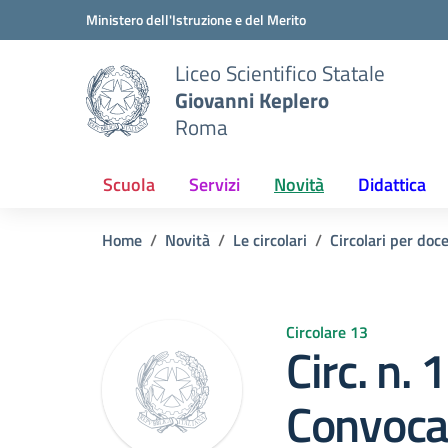
Vai ai contenuti
Vai al menu di navigazione
Vai al footer
Ministero dell'Istruzione e del Merito
Liceo Scientifico Statale
Giovanni Keplero
Roma
Scuola
Servizi
Novità
Didattica
Home
Novità
Le circolari
Circolari per doc
Circolare 13
Circ. n. 
Convoca