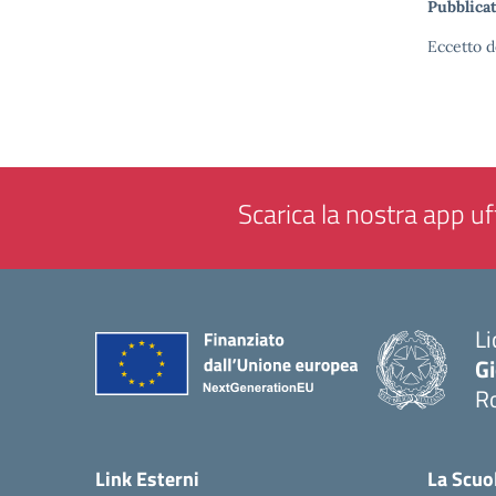
Pubblicat
Eccetto d
Scarica la nostra app uff
Li
G
R
— 
Link Esterni
La Scuo