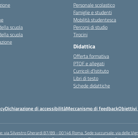
zione
Personale scolastico
Famiglie e studenti
ne
Mobilità studentesca
della scuola
Percorsi di studio
della scuola
Tirocini
azione
Didattica
Offerta formativa
PTOF e allegati
Curricoli d’Istituto
Libri di testo
Schede didattiche
icy
Dichiarazione di accessibilità
Meccanismo di feedback
Obiettivi 
e: via Silvestro Gherardi 87/89 - 00146 Roma. Sede succursale: via delle V