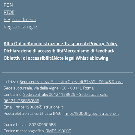
PON
PTOF
Registro docenti
Registro famiglie
Albo Online
Amministrazione Trasparente
Privacy Policy
Dichiarazione di accessibilità
Meccanismo di feedback
Obiettivi di accessibilità
Note legali
Whistleblowing
Indirizzo:
Sede centrale: via Silvestro Gherardi 87/89 - 00146 Roma.
Sede succursale: via delle Vigne 156 - 00148 Roma
Centralino:
Sede centrale: 06121123925 - Sede succursale:
06121126685/686
Email:
rmps19000t@istruzione.it
Posta elettronica certificata (PEC):
rmps19000t@pec.istruzione.it
Codice fiscale: 80230950588
Codice meccanografico:
RMPS19000T