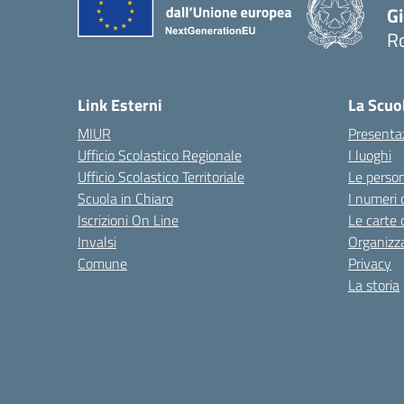
G
R
— 
Link Esterni
La Scuo
MIUR
Presenta
Ufficio Scolastico Regionale
I luoghi
Ufficio Scolastico Territoriale
Le perso
Scuola in Chiaro
I numeri 
Iscrizioni On Line
Le carte 
Invalsi
Organizz
Comune
Privacy
La storia