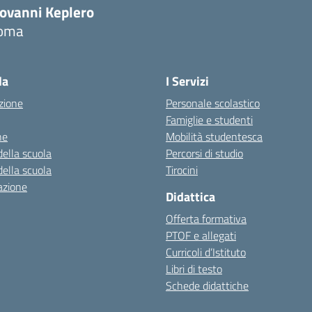
iovanni Keplero
oma
Visita la pagina iniziale della scuola
la
I Servizi
zione
Personale scolastico
Famiglie e studenti
ne
Mobilità studentesca
della scuola
Percorsi di studio
della scuola
Tirocini
azione
Didattica
Offerta formativa
PTOF e allegati
Curricoli d’Istituto
Libri di testo
Schede didattiche