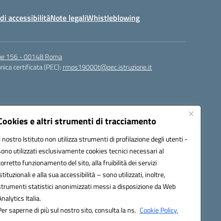
di accessibilità
Note legali
Whistleblowing
igne 156 - 00148 Roma
nica certificata (PEC):
rmps19000t@pec.istruzione.it
Cookies e altri strumenti di tracciamento
Il nostro Istituto non utilizza strumenti di profilazione degli utenti -
sono utilizzati esclusivamente cookies tecnici necessari al
corretto funzionamento del sito, alla fruibilità dei servizi
t@istruzione.it
istituzionali e alla sua accessibilità – sono utilizzati, inoltre,
strumenti statistici anonimizzati messi a disposizione da Web
Analytics Italia.
Per saperne di più sul nostro sito, consulta la ns.
Cookie Policy.