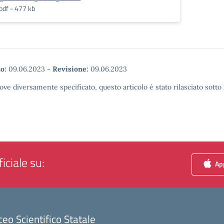
pdf - 477 kb
o:
09.06.2023
-
Revisione:
09.06.2023
ove diversamente specificato, questo articolo è stato rilasciato sott
iciale su:
App
ceo Scientifico Statale