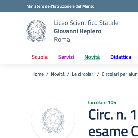
Vai ai contenuti
Vai al menu di navigazione
Vai al footer
Ministero dell'Istruzione e del Merito
Liceo Scientifico Statale
Giovanni Keplero
Roma
Scuola
Servizi
Novità
Didattica
Home
Novità
Le circolari
Circolari per alun
Circolare 106
Circ. n. 
esame 