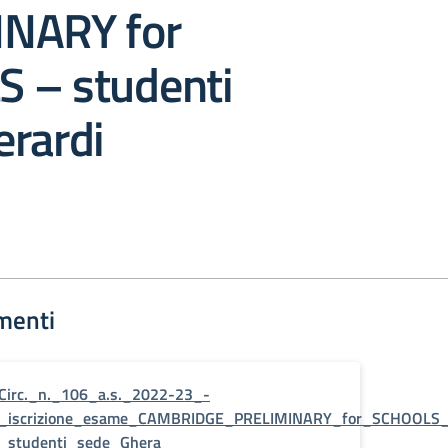
NARY for
 – studenti
erardi
menti
Circ._n._106_a.s._2022-23_-
_iscrizione_esame_CAMBRIDGE_PRELIMINARY_for_SCHOOLS
_studenti_sede_Ghera