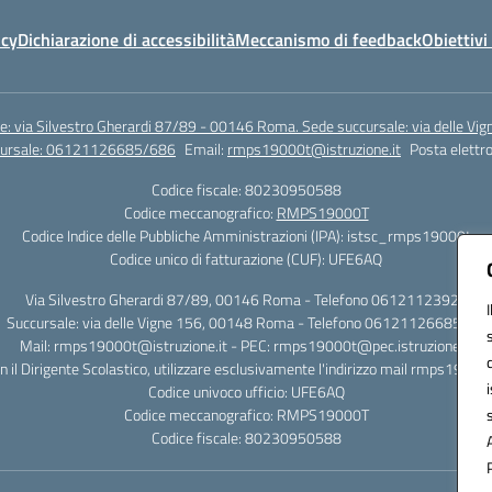
icy
Dichiarazione di accessibilità
Meccanismo di feedback
Obiettivi 
e: via Silvestro Gherardi 87/89 - 00146 Roma. Sede succursale: via delle V
ccursale: 06121126685/686
Email:
rmps19000t@istruzione.it
Posta elettro
Codice fiscale: 80230950588
Codice meccanografico:
RMPS19000T
Codice Indice delle Pubbliche Amministrazioni (IPA): istsc_rmps19000t
Codice unico di fatturazione (CUF): UFE6AQ
Via Silvestro Gherardi 87/89, 00146 Roma - Telefono 06121123925
Succursale: via delle Vigne 156, 00148 Roma - Telefono 06121126685/86
Mail: rmps19000t@istruzione.it - PEC: rmps19000t@pec.istruzione.it
on il Dirigente Scolastico, utilizzare esclusivamente l'indirizzo mail rmps19000
Codice univoco ufficio: UFE6AQ
Codice meccanografico: RMPS19000T
Codice fiscale: 80230950588