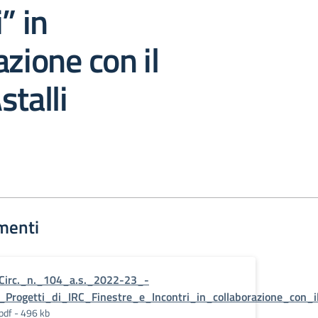
” in
azione con il
stalli
menti
Circ._n._104_a.s._2022-23_-
_Progetti_di_IRC_Finestre_e_Incontri_in_collaborazione_con_
pdf - 496 kb