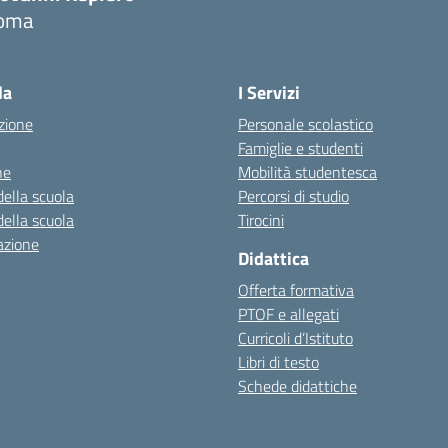
oma
Visita la pagina iniziale della scuola
la
I Servizi
zione
Personale scolastico
Famiglie e studenti
ne
Mobilità studentesca
della scuola
Percorsi di studio
della scuola
Tirocini
azione
Didattica
Offerta formativa
PTOF e allegati
Curricoli d’Istituto
Libri di testo
Schede didattiche