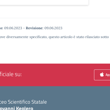
o:
09.06.2023
-
Revisione:
09.06.2023
ove diversamente specificato, questo articolo è stato rilasciato sott
iciale su:
App
ceo Scientifico Statale
iovanni Keplero