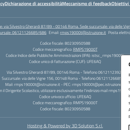
icy
Dichiarazione di accessibilità
Meccanismo di feedback
Obiettivi 
e: via Silvestro Gherardi 87/89 - 00146 Roma. Sede succursale: via delle V
ccursale: 06121126685/686
Email:
rmps19000t@istruzione.it
Posta elettro
Codice fiscale: 80230950588
Codice meccanografico:
RMPS19000T
Codice Indice delle Pubbliche Amministrazioni (IPA): istsc_rmps19000t
Codice unico di fatturazione (CUF): UFE6AQ
Via Silvestro Gherardi 87/89, 00146 Roma - Telefono 06121123925
Succursale: via delle Vigne 156, 00148 Roma - Telefono 06121126685/86
Mail: rmps19000t@istruzione.it - PEC: rmps19000t@pec.istruzione.it
on il Dirigente Scolastico, utilizzare esclusivamente l'indirizzo mail rmps19000
Codice univoco ufficio: UFE6AQ
Codice meccanografico: RMPS19000T
Codice fiscale: 80230950588
Hosting & Powered by 3D Solution S.r.l.