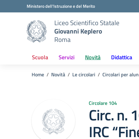
Vai ai contenuti
Vai al menu di navigazione
Vai al footer
Ministero dell'Istruzione e del Merito
Liceo Scientifico Statale
Giovanni Keplero
Roma
Scuola
Servizi
Novità
Didattica
Home
Novità
Le circolari
Circolari per alun
Circolare 104
Circ. n. 
IRC “Fin