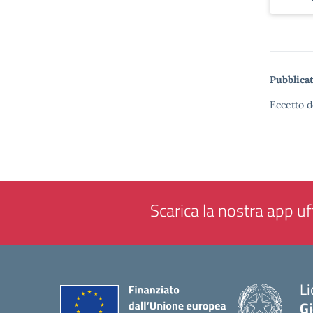
Pubblicat
Eccetto d
Scarica la nostra app uff
Li
G