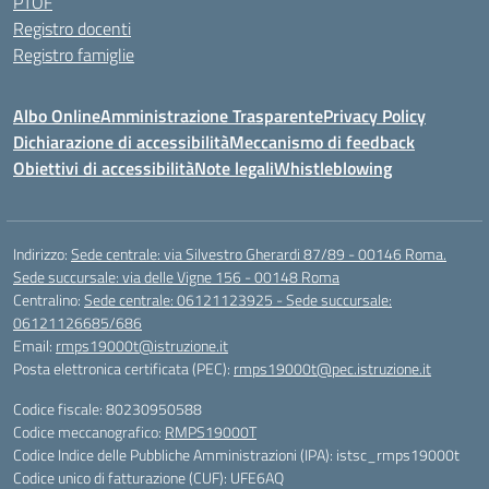
PTOF
Registro docenti
Registro famiglie
Albo Online
Amministrazione Trasparente
Privacy Policy
Dichiarazione di accessibilità
Meccanismo di feedback
Obiettivi di accessibilità
Note legali
Whistleblowing
Indirizzo:
Sede centrale: via Silvestro Gherardi 87/89 - 00146 Roma.
Sede succursale: via delle Vigne 156 - 00148 Roma
Centralino:
Sede centrale: 06121123925 - Sede succursale:
06121126685/686
Email:
rmps19000t@istruzione.it
Posta elettronica certificata (PEC):
rmps19000t@pec.istruzione.it
Codice fiscale: 80230950588
Codice meccanografico:
RMPS19000T
Codice Indice delle Pubbliche Amministrazioni (IPA): istsc_rmps19000t
Codice unico di fatturazione (CUF): UFE6AQ