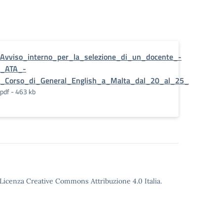
Avviso_interno_per_la_selezione_di_un_docente_-
_ATA_-
_Corso_di_General_English_a_Malta_dal_20_al_25_
pdf - 463 kb
o Licenza Creative Commons Attribuzione 4.0 Italia.