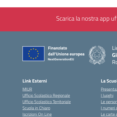
Scarica la nostra app uff
Li
G
R
— 
Link Esterni
La Scuo
MIUR
Presenta
Ufficio Scolastico Regionale
I luoghi
Ufficio Scolastico Territoriale
Le perso
Scuola in Chiaro
I numeri 
Iscrizioni On Line
Le carte 