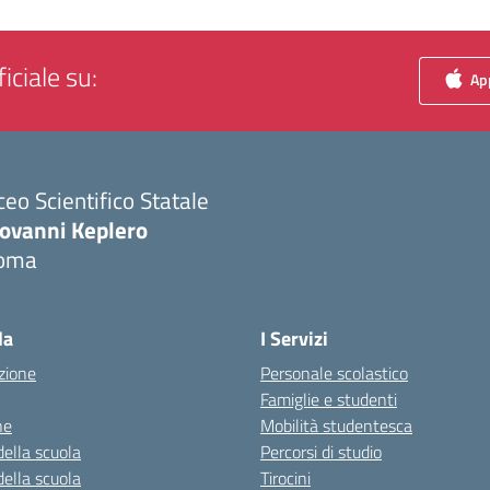
iciale su:
App
ceo Scientifico Statale
iovanni Keplero
oma
Visita la pagina iniziale della scuola
la
I Servizi
zione
Personale scolastico
Famiglie e studenti
ne
Mobilità studentesca
della scuola
Percorsi di studio
della scuola
Tirocini