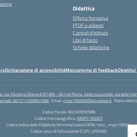
azione
Didattica
Offerta formativa
PTOF e allegati
Curricoli d’Istituto
Libri di testo
Schede didattiche
icy
Dichiarazione di accessibilità
Meccanismo di feedback
Obiettivi 
e: via Silvestro Gherardi 87/89 - 00146 Roma. Sede succursale: via delle V
ccursale: 06121126685/686
Email:
rmps19000t@istruzione.it
Posta elettro
Codice fiscale: 80230950588
Codice meccanografico:
RMPS19000T
Codice Indice delle Pubbliche Amministrazioni (IPA): istsc_rmps19000t
Codice unico di fatturazione (CUF): UFE6AQ