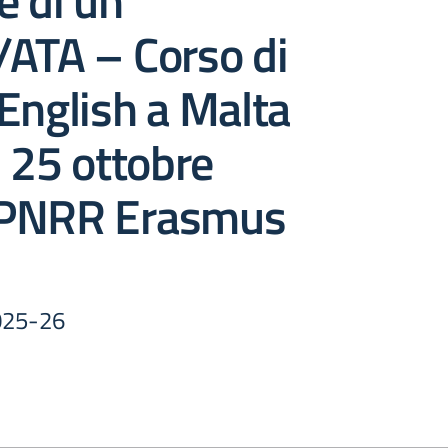
e di un
/ATA – Corso di
English a Malta
l 25 ottobre
 PNRR Erasmus
2025-26