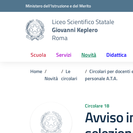
Vai ai contenuti
Vai al menu di navigazione
Vai al footer
Ministero dell'Istruzione e del Merito
Liceo Scientifico Statale
Giovanni Keplero
Roma
Scuola
Servizi
Novità
Didattica
Home
Le
Circolari per docenti 
Novità
circolari
personale A.T.A.
Circolare 18
Avviso i