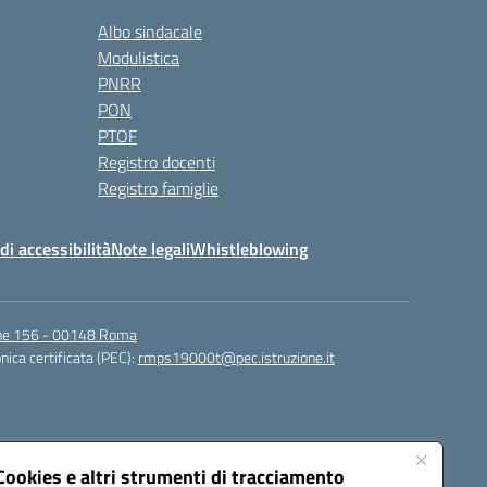
Albo sindacale
Modulistica
PNRR
PON
PTOF
Registro docenti
Registro famiglie
di accessibilità
Note legali
Whistleblowing
igne 156 - 00148 Roma
nica certificata (PEC):
rmps19000t@pec.istruzione.it
Cookies e altri strumenti di tracciamento