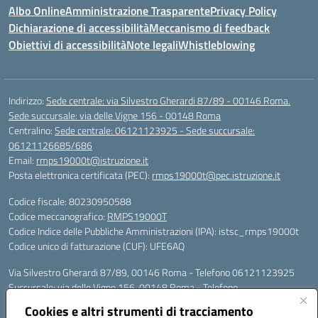
Albo Online
Amministrazione Trasparente
Privacy Policy
Dichiarazione di accessibilità
Meccanismo di feedback
Obiettivi di accessibilità
Note legali
Whistleblowing
Indirizzo:
Sede centrale: via Silvestro Gherardi 87/89 - 00146 Roma.
Sede succursale: via delle Vigne 156 - 00148 Roma
Centralino:
Sede centrale: 06121123925 - Sede succursale:
06121126685/686
Email:
rmps19000t@istruzione.it
Posta elettronica certificata (PEC):
rmps19000t@pec.istruzione.it
Codice fiscale: 80230950588
Codice meccanografico:
RMPS19000T
Codice Indice delle Pubbliche Amministrazioni (IPA): istsc_rmps19000t
Codice unico di fatturazione (CUF): UFE6AQ
Via Silvestro Gherardi 87/89, 00146 Roma - Telefono 06121123925
Succursale: via delle Vigne 156, 00148 Roma - Telefono
06121126685/86
Cookies e altri strumenti di tracciamento
Mail: rmps19000t@istruzione.it - PEC: rmps19000t@pec.istruzione.it