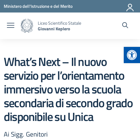
Vai ai contenuti
Vai al menu di navigazione
Vai al footer
Ministero dell'Istruzione e del Merito
Liceo Scientifico Statale
Giovanni Keplero
Apr
What’s Next – Il nuovo
servizio per l’orientamento
immersivo verso la scuola
secondaria di secondo grado
disponibile su Unica
Ai Sigg. Genitori