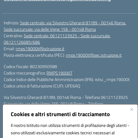
Indirizzo:
Sede centrale: via Silvestro Gherardi 87/89 - 00146 Roma.
Sede succursale: via delle Vigne 156 - 00148 Roma
Centralino:
Sede centrale: 06121123925 - Sede succursale:
06121126685/686
Email:
rmps19000t@istruzione.it
Posta elettronica certificata (PEC):
rmps19000t@pec.istruzione.it
Codice fiscale: 80230950588
Codice meccanografico:
RMPS19000T
Codice Indice delle Pubbliche Amministrazioni (IPA): istsc_rmps19000t
Codice unico di fatturazione (CUF): UFE6AQ
Via Silvestro Gherardi 87/89, 00146 Roma - Telefono 06121123925
Succursale: via delle Vigne 156, 00148 Roma - Telefono
06121126685/86
Cookies e altri strumenti di tracciamento
Mail: rmps19000t@istruzione.it - PEC: rmps19000t@pec.istruzione.it
Per contatti con il Dirigente Scolastico, utilizzare esclusivamente
Il nostro Istituto non utilizza strumenti di profilazione degli utenti -
l'indirizzo mail rmps19000t@istruzione.it
sono utilizzati esclusivamente cookies tecnici necessari al
Codice univoco ufficio: UFE6AQ