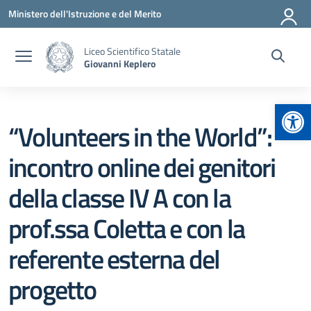
Vai ai contenuti
Vai al menu di navigazione
Vai al footer
Ministero dell'Istruzione e del Merito
Liceo Scientifico Statale
Giovanni Keplero
Apr
“Volunteers in the World”:
incontro online dei genitori
della classe IV A con la
prof.ssa Coletta e con la
referente esterna del
progetto