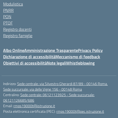
Modulistica
PNRR
PON
PTOF
Registro docenti
Registro famiglie
Albo Online
Amministrazione Trasparente
Privacy Policy
Dichiarazione di accessibilità
Meccanismo di feedback
Obiettivi di accessibilità
Note legali
Whistleblowing
Indirizzo:
Sede centrale: via Silvestro Gherardi 87/89 - 00146 Roma.
Sede succursale: via delle Vigne 156 - 00148 Roma
Centralino:
Sede centrale: 06121123925 - Sede succursale:
06121126685/686
Email:
rmps19000t@istruzione.it
Posta elettronica certificata (PEC):
rmps19000t@pec.istruzione.it