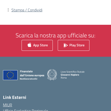
Stampa / Condividi
Scarica la nostra app ufficiale su:
App Store
Play Store
Liceo Scientifico Statale
Giovanni Keplero
Roma
— Visita la pagina iniziale della scuola
Link Esterni
MIUR
Ufficio Scolastico Regionale