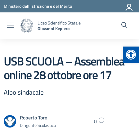
Vai ai contenuti
Vai al menu di navigazione
Vai al footer
Ministero dell'Istruzione e del Merito
Liceo Scientifico Statale
Giovanni Keplero
Apr
USB SCUOLA – Assemblea
online 28 ottobre ore 17
Albo sindacale
Roberto Toro
0
Dirigente Scolastico